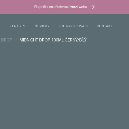
Přepněte na předchozí verzi webu
E
O NÁS
NOVINKY
KDE NAKUPOVAT?
KONTAKT
T DROP
MIDNIGHT DROP 100ML ČERNÝ/BÍLÝ