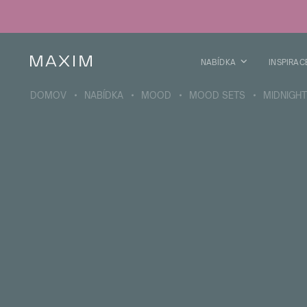
Všechny produkty
Skleničky
Sklenice
Skleničky na lihoviny
NABÍDKA
INSPIRAC
Pivní kříže
Džbány
DOMOV
NABÍDKA
MOOD
MOOD SETS
MIDNIGH
VÍCE O SBÍRCE
Galaxy
collection
Všechny produkty
Termoskleničky
Termoláhve
Vakuová láhev
Láhve na vodu