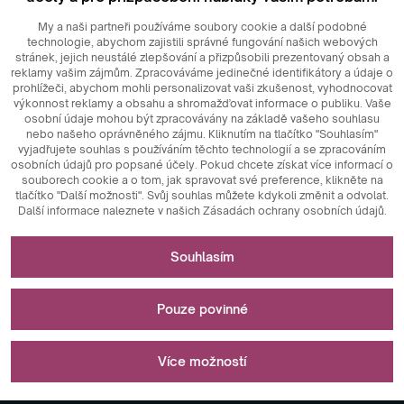
My a naši partneři používáme soubory cookie a další podobné
technologie, abychom zajistili správné fungování našich webových
stránek, jejich neustálé zlepšování a přizpůsobili prezentovaný obsah a
reklamy vašim zájmům. Zpracováváme jedinečné identifikátory a údaje o
prohlížeči, abychom mohli personalizovat vaši zkušenost, vyhodnocovat
výkonnost reklamy a obsahu a shromažďovat informace o publiku. Vaše
osobní údaje mohou být zpracovávány na základě vašeho souhlasu
nebo našeho oprávněného zájmu. Kliknutím na tlačítko "Souhlasím"
© 2026
MAXIM
Ceramics Sp. z o. o.
vyjadřujete souhlas s používáním těchto technologií a se zpracováním
osobních údajů pro popsané účely. Pokud chcete získat více informací o
souborech cookie a o tom, jak spravovat své preference, klikněte na
tlačítko "Další možnosti". Svůj souhlas můžete kdykoli změnit a odvolat.
Další informace naleznete v našich Zásadách ochrany osobních údajů.
Nezbytné pro fungování webových stránek
Souhlasím
Technicky nezbytné soubory cookie jsou klíčovými prvky,
Slouží k měření a statistickým analýzám
které zajišťují správné fungování webových stránek. Patří
Pouze povinné
mezi ně identifikátory relace, které nám umožňují
rozpoznat vás při procházení různých stránek, zajišťují
Analytické soubory cookie jsou klíčovým nástrojem
Slouží k zobrazování reklam
konzistenci relace a umožňují funkce, jako jsou nákupní
používaným ke shromažďování údajů o aktivitě uživatelů na
Více možností
košíky a přihlašovací relace. Kromě toho soubory cookie
webových stránkách. Jejich hlavním účelem je analyzovat
ukládají preference uživatelů týkající se přijímání souborů
návštěvnost webových stránek a vyhodnocovat jejich
Marketingové soubory cookie hrají klíčovou roli při
cookie, čímž se eliminuje nutnost opětovného souhlasu při
výkonnost. Analytické soubory cookie nám umožňují
personalizaci a sledování marketingových aktivit na