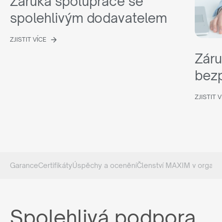
Záruka spolupráce se
spolehlivým dodavatelem
ZJISTIT VÍCE
Záru
bezp
ZJISTIT 
Garance
Certifikáty
Úspěchy a ocenění
Členství MAXIM v organiz
Spolehlivá podpora