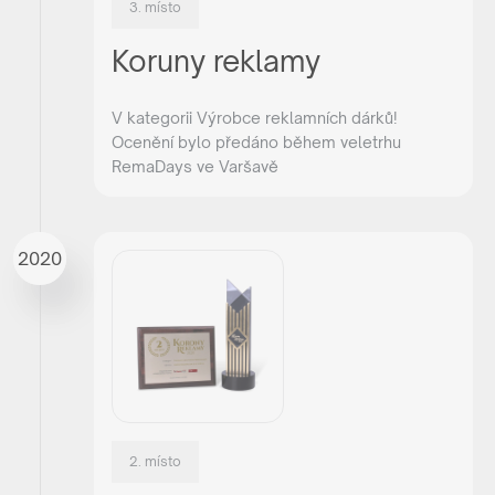
3. místo
Koruny reklamy
V kategorii Výrobce reklamních dárků!
Ocenění bylo předáno během veletrhu
RemaDays ve Varšavě
2021
2020
2. místo