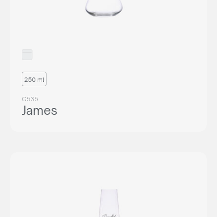
250 ml
G535
James