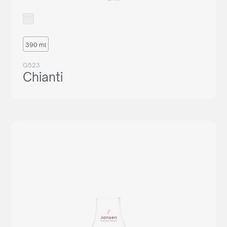
390 ml
G523
Chianti