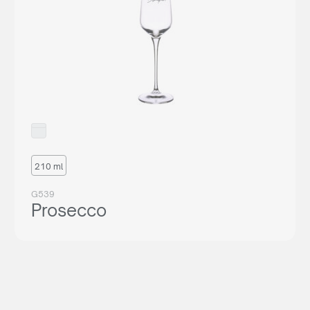
210 ml
G539
Prosecco