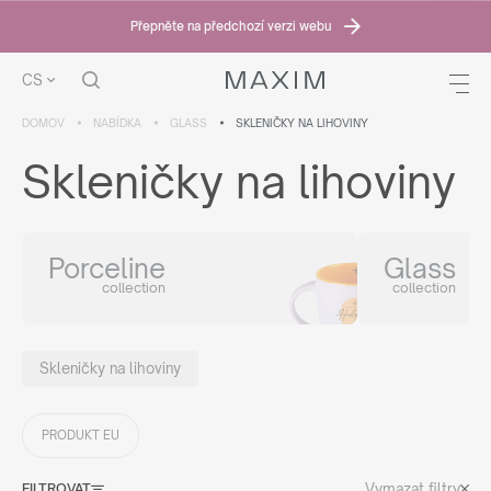
Přepněte na předchozí verzi webu
CS
DOMOV
NABÍDKA
GLASS
SKLENIČKY NA LIHOVINY
Skleničky na lihoviny
Porceline
Glass
collection
collection
Skleničky na lihoviny
PRODUKT EU
Vymazat filtry
FILTROVAT