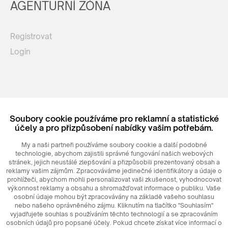
AGENTURNÍ ZÓNA
Registrovat
Login
Soubory cookie používáme pro reklamní a statistické
účely a pro přizpůsobení nabídky vašim potřebám.
© 2026
MAXIM
Ceramics Sp. z o. o.
My a naši partneři používáme soubory cookie a další podobné
technologie, abychom zajistili správné fungování našich webových
stránek, jejich neustálé zlepšování a přizpůsobili prezentovaný obsah a
reklamy vašim zájmům. Zpracováváme jedinečné identifikátory a údaje o
prohlížeči, abychom mohli personalizovat vaši zkušenost, vyhodnocovat
výkonnost reklamy a obsahu a shromažďovat informace o publiku. Vaše
osobní údaje mohou být zpracovávány na základě vašeho souhlasu
nebo našeho oprávněného zájmu. Kliknutím na tlačítko "Souhlasím"
vyjadřujete souhlas s používáním těchto technologií a se zpracováním
osobních údajů pro popsané účely. Pokud chcete získat více informací o