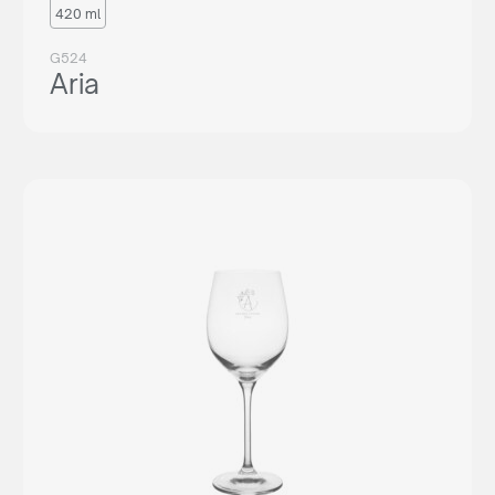
420 ml
G524
Aria