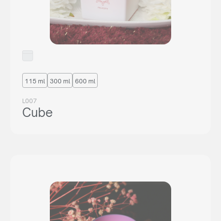
115 ml
300 ml
600 ml
L007
Cube