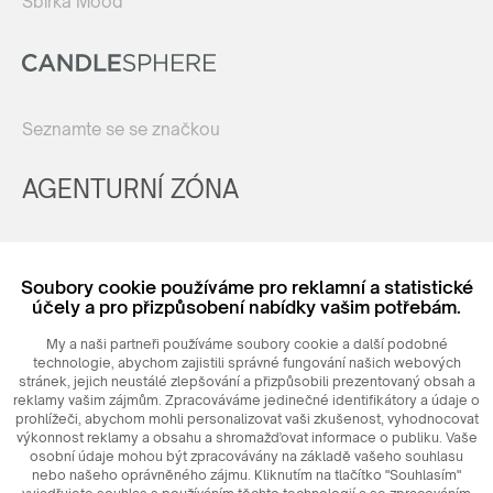
Sbírka Mood
Seznamte se se značkou
AGENTURNÍ ZÓNA
Registrovat
Soubory cookie používáme pro reklamní a statistické
Login
účely a pro přizpůsobení nabídky vašim potřebám.
My a naši partneři používáme soubory cookie a další podobné
technologie, abychom zajistili správné fungování našich webových
stránek, jejich neustálé zlepšování a přizpůsobili prezentovaný obsah a
reklamy vašim zájmům. Zpracováváme jedinečné identifikátory a údaje o
prohlížeči, abychom mohli personalizovat vaši zkušenost, vyhodnocovat
výkonnost reklamy a obsahu a shromažďovat informace o publiku. Vaše
osobní údaje mohou být zpracovávány na základě vašeho souhlasu
nebo našeho oprávněného zájmu. Kliknutím na tlačítko "Souhlasím"
© 2026
MAXIM
Ceramics Sp. z o. o.