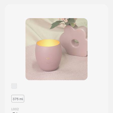
375 ml
L002