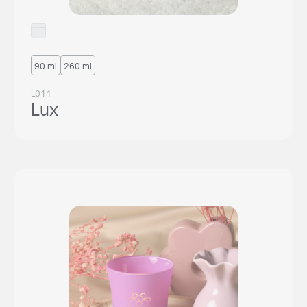
90 ml
260 ml
L011
Lux