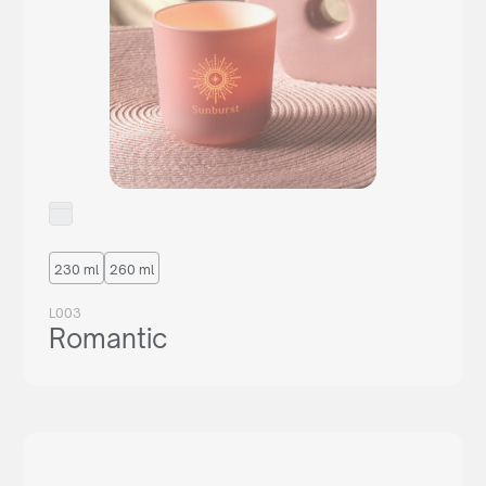
230 ml
260 ml
L003
Romantic