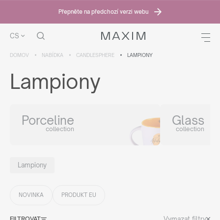
Přepněte na předchozí verzi webu
CS
DOMOV
NABÍDKA
CANDLESPHERE
LAMPIONY
Lampiony
Porceline
Glass
collection
collection
Lampiony
NOVINKA
PRODUKT EU
Vymazat filtry
FILTROVAT