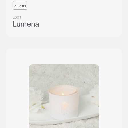
317 ml
L001
Lumena