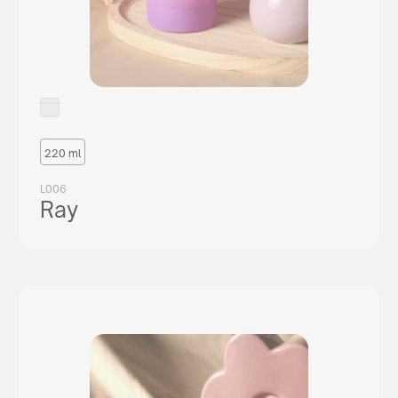
220 ml
L006
Ray