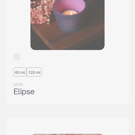
60 ml
120 ml
L010
Elipse