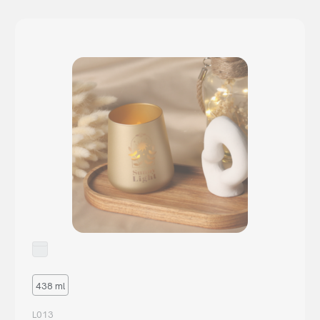
438 ml
L013