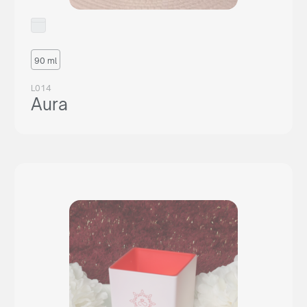
90 ml
L014
Aura