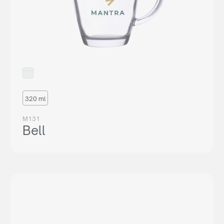
320 ml
M131
Bell