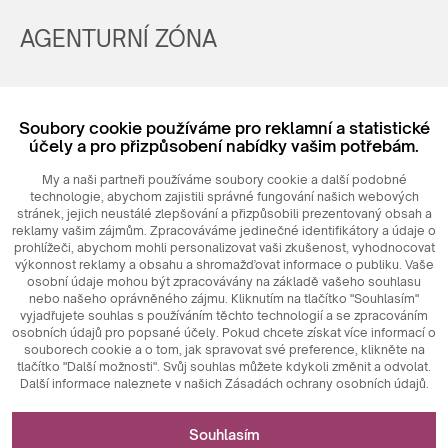
AGENTURNÍ ZÓNA
Registrovat
Soubory cookie používáme pro reklamní a statistické
Login
účely a pro přizpůsobení nabídky vašim potřebám.
My a naši partneři používáme soubory cookie a další podobné
technologie, abychom zajistili správné fungování našich webových
stránek, jejich neustálé zlepšování a přizpůsobili prezentovaný obsah a
reklamy vašim zájmům. Zpracováváme jedinečné identifikátory a údaje o
prohlížeči, abychom mohli personalizovat vaši zkušenost, vyhodnocovat
výkonnost reklamy a obsahu a shromažďovat informace o publiku. Vaše
osobní údaje mohou být zpracovávány na základě vašeho souhlasu
nebo našeho oprávněného zájmu. Kliknutím na tlačítko "Souhlasím"
© 2026
MAXIM
Ceramics Sp. z o. o.
vyjadřujete souhlas s používáním těchto technologií a se zpracováním
osobních údajů pro popsané účely. Pokud chcete získat více informací o
souborech cookie a o tom, jak spravovat své preference, klikněte na
tlačítko "Další možnosti". Svůj souhlas můžete kdykoli změnit a odvolat.
Další informace naleznete v našich Zásadách ochrany osobních údajů.
Nezbytné pro fungování webových stránek
Souhlasím