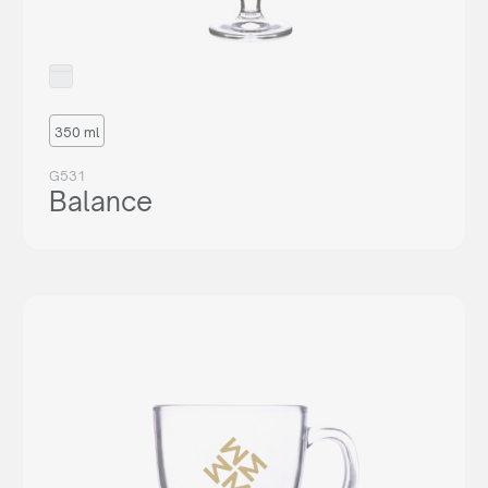
350 ml
G531
Balance