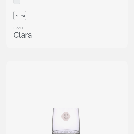
70 ml
G511
Clara