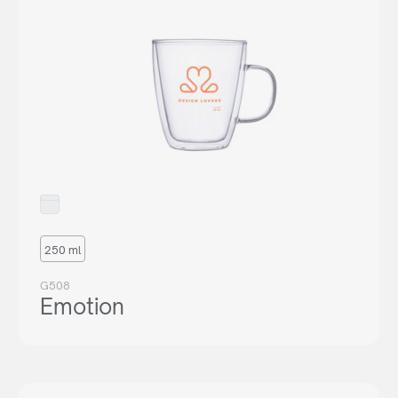
250 ml
G508
Emotion