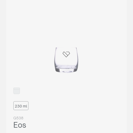
230 ml
G538
Eos