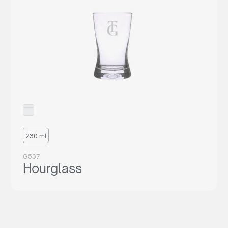
230 ml
G537
Hourglass