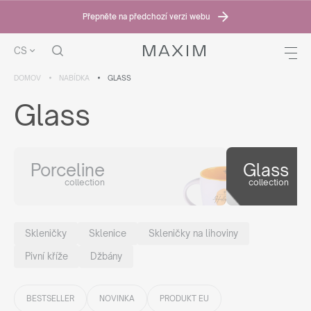
Přepněte na předchozí verzi webu
CS
DOMOV
NABÍDKA
GLASS
Glass
Porceline
Glass
collection
collection
Skleničky
Sklenice
Skleničky na lihoviny
Pivní kříže
Džbány
BESTSELLER
NOVINKA
PRODUKT EU