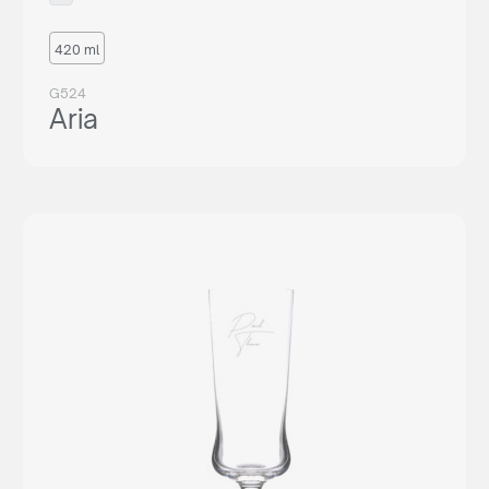
420 ml
G524
Aria