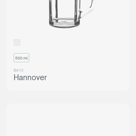
500 ml
B413
Hannover