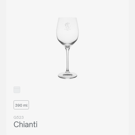
390 ml
G523
Chianti