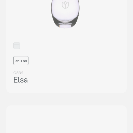
350 ml
G532
Elsa