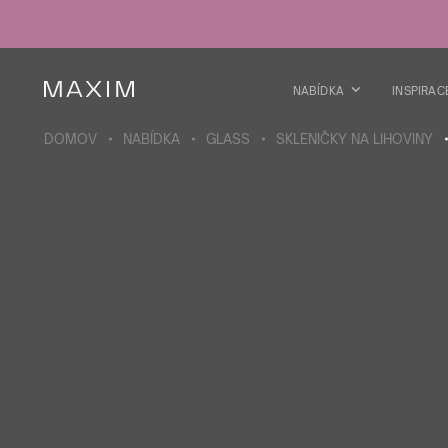
Všechny produkty
Skleničky
Sklenice
Skleničky na lihoviny
NABÍDKA
INSPIRAC
Pivní kříže
Džbány
DOMOV
NABÍDKA
GLASS
SKLENIČKY NA LIHOVINY
VÍCE O SBÍRCE
Galaxy
collection
Všechny produkty
Termoskleničky
Termoláhve
Vakuová láhev
Láhve na vodu