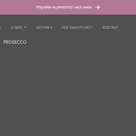
Přepněte na předchozí verzi webu
E
O NÁS
NOVINKY
KDE NAKUPOVAT?
KONTAKT
PROSECCO