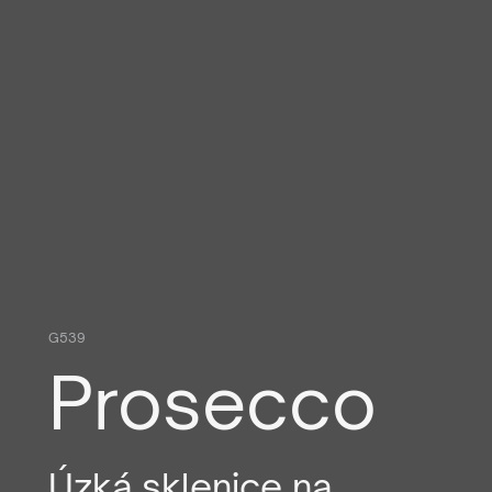
G539
Prosecco
Úzká sklenice na