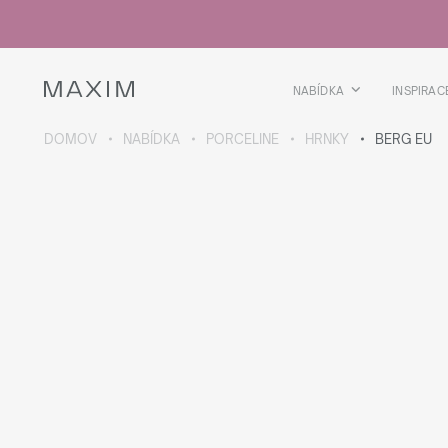
Všechny produkty
Skleničky
Sklenice
Skleničky na lihoviny
NABÍDKA
INSPIRAC
Pivní kříže
Džbány
DOMOV
NABÍDKA
PORCELINE
HRNKY
BERG EU
VÍCE O SBÍRCE
Galaxy
collection
Všechny produkty
Termoskleničky
Termoláhve
Vakuová láhev
Láhve na vodu