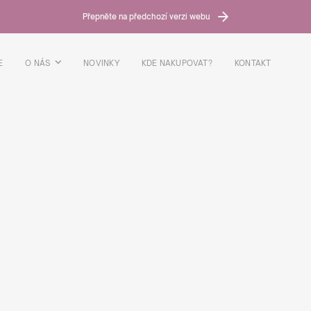
Přepněte na předchozí verzi webu
E
O NÁS
NOVINKY
KDE NAKUPOVAT?
KONTAKT