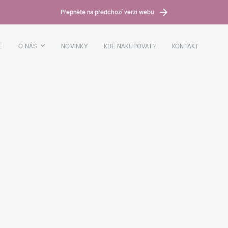
Přepněte na předchozí verzi webu
E
O NÁS
NOVINKY
KDE NAKUPOVAT?
KONTAKT