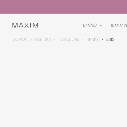
Všechny produkty
Skleničky
Sklenice
Skleničky na lihoviny
NABÍDKA
INSPIRAC
Pivní kříže
Džbány
DOMOV
NABÍDKA
PORCELINE
HRNKY
ERIS
VÍCE O SBÍRCE
Galaxy
collection
Všechny produkty
Termoskleničky
Termoláhve
Vakuová láhev
Láhve na vodu