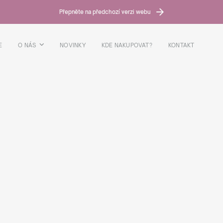
Přepněte na předchozí verzi webu
E
O NÁS
NOVINKY
KDE NAKUPOVAT?
KONTAKT