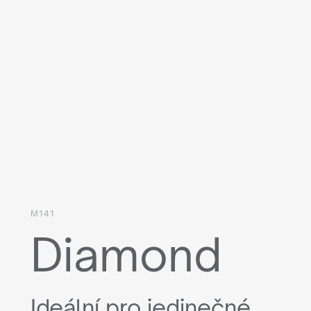
M141
Diamond
Ideální pro jedinečné