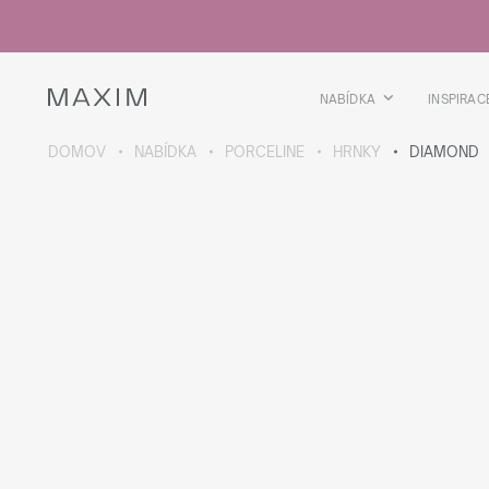
Všechny produkty
Skleničky
Sklenice
Skleničky na lihoviny
NABÍDKA
INSPIRAC
Pivní kříže
Džbány
DOMOV
NABÍDKA
PORCELINE
HRNKY
DIAMOND
VÍCE O SBÍRCE
Galaxy
collection
Všechny produkty
Termoskleničky
Termoláhve
Vakuová láhev
Láhve na vodu