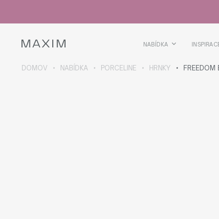
Všechny produkty
Skleničky
Sklenice
Skleničky na lihoviny
NABÍDKA
INSPIRAC
Pivní kříže
Džbány
DOMOV
NABÍDKA
PORCELINE
HRNKY
FREEDOM 
VÍCE O SBÍRCE
Galaxy
collection
Všechny produkty
Termoskleničky
Termoláhve
Vakuová láhev
Láhve na vodu