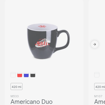
420 ml
420 ml
M533
M107
Americano Duo
Ame