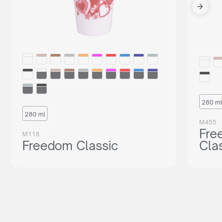
280 ml
280 ml
M455
Fre
M118
Freedom Classic
Cla