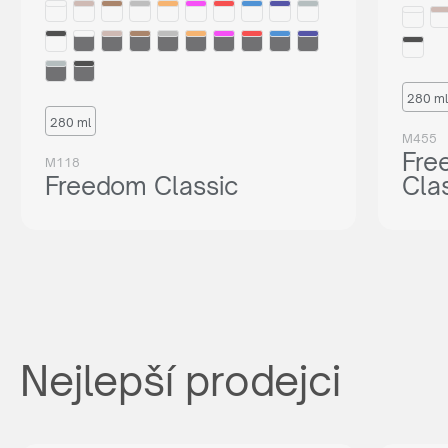
280 ml
280 ml
M455
Fre
M118
Freedom Classic
Cla
Nejlepší prodejci