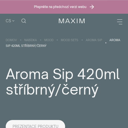
Přepněte na předchozí verzi webu
CS
DOMOV
NABÍDKA
MOOD
MOOD SETS
AROMA SIP
AROMA
SIP 420ML STŘÍBRNÝ/ČERNÝ
Aroma Sip 420ml
stříbrný/černý
PREZENTACE PRODUKTU