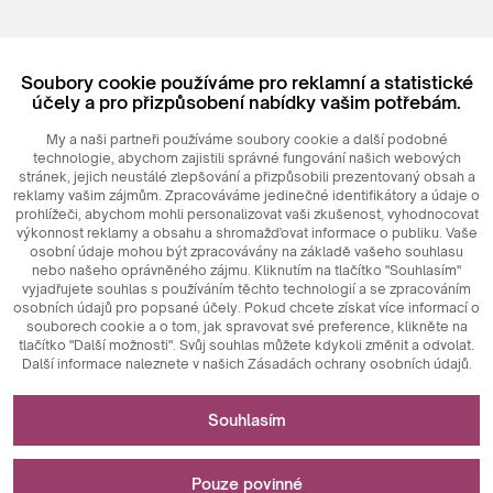
Registrovat
Soubory cookie používáme pro reklamní a statistické
Login
účely a pro přizpůsobení nabídky vašim potřebám.
My a naši partneři používáme soubory cookie a další podobné
technologie, abychom zajistili správné fungování našich webových
stránek, jejich neustálé zlepšování a přizpůsobili prezentovaný obsah a
reklamy vašim zájmům. Zpracováváme jedinečné identifikátory a údaje o
prohlížeči, abychom mohli personalizovat vaši zkušenost, vyhodnocovat
výkonnost reklamy a obsahu a shromažďovat informace o publiku. Vaše
osobní údaje mohou být zpracovávány na základě vašeho souhlasu
nebo našeho oprávněného zájmu. Kliknutím na tlačítko "Souhlasím"
© 2026
MAXIM
Ceramics Sp. z o. o.
vyjadřujete souhlas s používáním těchto technologií a se zpracováním
osobních údajů pro popsané účely. Pokud chcete získat více informací o
souborech cookie a o tom, jak spravovat své preference, klikněte na
tlačítko "Další možnosti". Svůj souhlas můžete kdykoli změnit a odvolat.
Další informace naleznete v našich Zásadách ochrany osobních údajů.
Nezbytné pro fungování webových stránek
Souhlasím
Technicky nezbytné soubory cookie jsou klíčovými prvky,
Slouží k měření a statistickým analýzám
které zajišťují správné fungování webových stránek. Patří
Pouze povinné