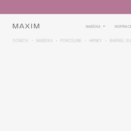
Všechny produkty
Skleničky
Sklenice
Skleničky na lihoviny
NABÍDKA
INSPIRAC
Pivní kříže
Džbány
DOMOV
NABÍDKA
PORCELINE
HRNKY
BARREL S
VÍCE O SBÍRCE
Galaxy
collection
Všechny produkty
Termoskleničky
Termoláhve
Vakuová láhev
Láhve na vodu