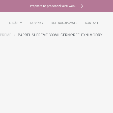
Přepněte na předchozí verzi webu
E
O NÁS
NOVINKY
KDE NAKUPOVAT?
KONTAKT
UPREME
BARREL SUPREME 300ML ČERNÝ/REFLEXNÍ MODRÝ