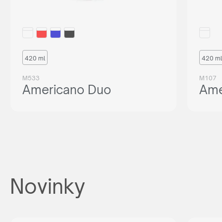
420 ml
420 ml
M533
M107
Americano Duo
Ame
Novinky