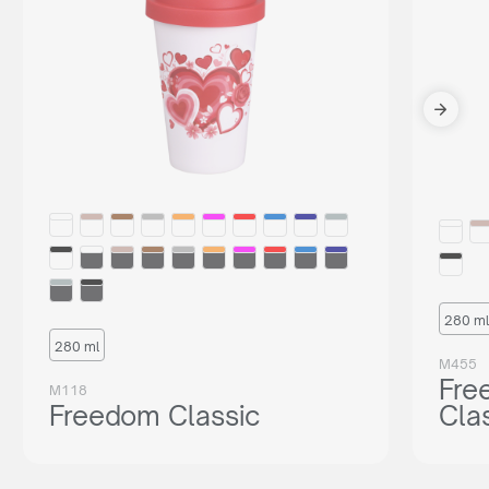
280 ml
280 ml
M455
Fre
M118
Freedom Classic
Cla