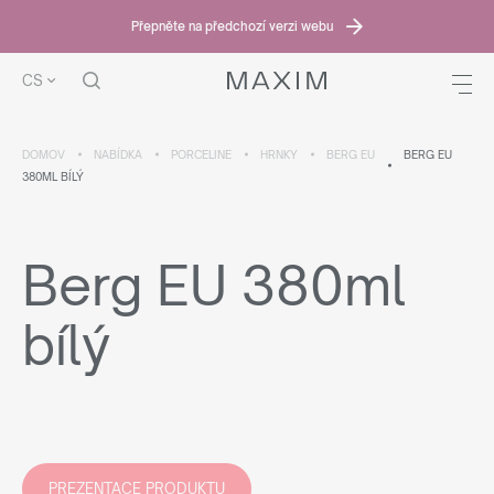
Přepněte na předchozí verzi webu
CS
DOMOV
NABÍDKA
PORCELINE
HRNKY
BERG EU
BERG EU
380ML BÍLÝ
Berg EU 380ml
bílý
PREZENTACE PRODUKTU