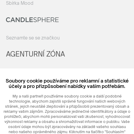
Sbírka Mood
Seznamte se se značkou
AGENTURNÍ ZÓNA
Registrovat
Soubory cookie používáme pro reklamní a statistické
Login
účely a pro přizpůsobení nabídky vašim potřebám.
My a naši partneři používáme soubory cookie a další podobné
technologie, abychom zajistili správné fungování našich webových
stránek, jejich neustálé zlepšování a přizpůsobili prezentovaný obsah a
reklamy vašim zájmům. Zpracováváme jedinečné identifikátory a údaje o
prohlížeči, abychom mohli personalizovat vaši zkušenost, vyhodnocovat
výkonnost reklamy a obsahu a shromažďovat informace o publiku. Vaše
osobní údaje mohou být zpracovávány na základě vašeho souhlasu
nebo našeho oprávněného zájmu. Kliknutím na tlačítko "Souhlasím"