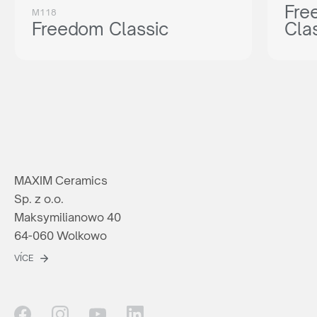
Fre
M118
Freedom Classic
Cla
MAXIM Ceramics
Sp. z o.o.
Maksymilianowo 40
64-060 Wolkowo
VÍCE