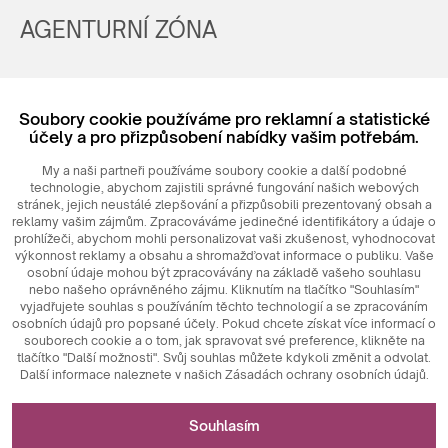
AGENTURNÍ ZÓNA
Registrovat
Soubory cookie používáme pro reklamní a statistické
Login
účely a pro přizpůsobení nabídky vašim potřebám.
My a naši partneři používáme soubory cookie a další podobné
technologie, abychom zajistili správné fungování našich webových
stránek, jejich neustálé zlepšování a přizpůsobili prezentovaný obsah a
reklamy vašim zájmům. Zpracováváme jedinečné identifikátory a údaje o
prohlížeči, abychom mohli personalizovat vaši zkušenost, vyhodnocovat
výkonnost reklamy a obsahu a shromažďovat informace o publiku. Vaše
osobní údaje mohou být zpracovávány na základě vašeho souhlasu
nebo našeho oprávněného zájmu. Kliknutím na tlačítko "Souhlasím"
© 2026
MAXIM
Ceramics Sp. z o. o.
vyjadřujete souhlas s používáním těchto technologií a se zpracováním
osobních údajů pro popsané účely. Pokud chcete získat více informací o
souborech cookie a o tom, jak spravovat své preference, klikněte na
tlačítko "Další možnosti". Svůj souhlas můžete kdykoli změnit a odvolat.
Další informace naleznete v našich Zásadách ochrany osobních údajů.
Nezbytné pro fungování webových stránek
Souhlasím