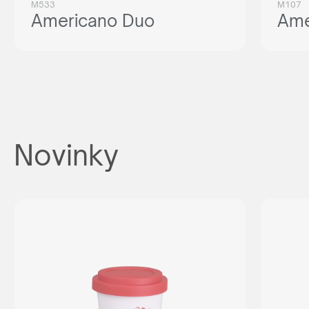
M533
M107
Americano Duo
Ame
Novinky