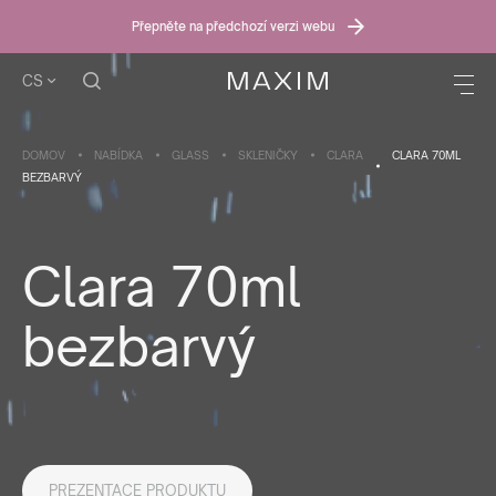
Přepněte na předchozí verzi webu
CS
DOMOV
NABÍDKA
GLASS
SKLENIČKY
CLARA
CLARA 70ML
BEZBARVÝ
Clara 70ml
bezbarvý
PREZENTACE PRODUKTU