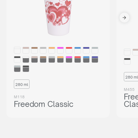
280 ml
280 ml
M455
Fre
M118
Freedom Classic
Cla