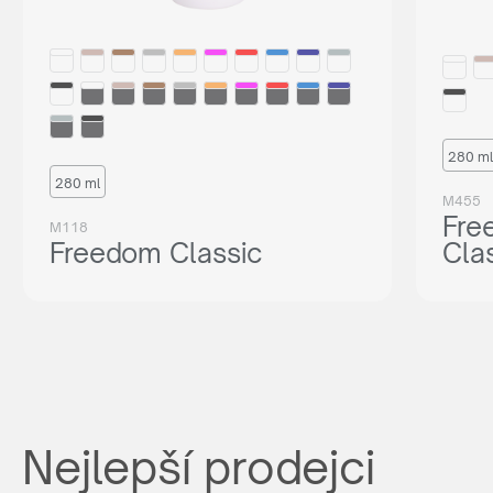
280 ml
280 ml
M455
Fre
M118
Freedom Classic
Cla
Nejlepší prodejci