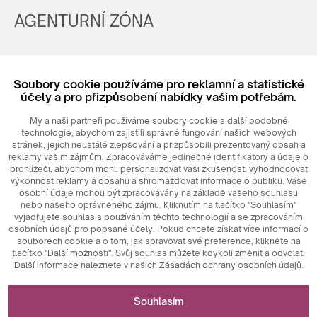
AGENTURNÍ ZÓNA
Registrovat
Soubory cookie používáme pro reklamní a statistické
Login
účely a pro přizpůsobení nabídky vašim potřebám.
My a naši partneři používáme soubory cookie a další podobné
technologie, abychom zajistili správné fungování našich webových
stránek, jejich neustálé zlepšování a přizpůsobili prezentovaný obsah a
reklamy vašim zájmům. Zpracováváme jedinečné identifikátory a údaje o
prohlížeči, abychom mohli personalizovat vaši zkušenost, vyhodnocovat
výkonnost reklamy a obsahu a shromažďovat informace o publiku. Vaše
osobní údaje mohou být zpracovávány na základě vašeho souhlasu
nebo našeho oprávněného zájmu. Kliknutím na tlačítko "Souhlasím"
© 2026
MAXIM
Ceramics Sp. z o. o.
vyjadřujete souhlas s používáním těchto technologií a se zpracováním
osobních údajů pro popsané účely. Pokud chcete získat více informací o
souborech cookie a o tom, jak spravovat své preference, klikněte na
tlačítko "Další možnosti". Svůj souhlas můžete kdykoli změnit a odvolat.
Další informace naleznete v našich Zásadách ochrany osobních údajů.
Nezbytné pro fungování webových stránek
Souhlasím