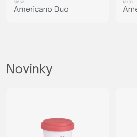
M533
M107
Americano Duo
Ame
Novinky