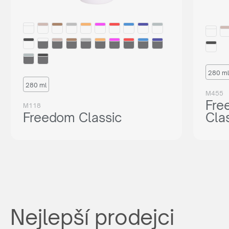
280 ml
280 ml
M455
Fre
M118
Freedom Classic
Cla
Nejlepší prodejci