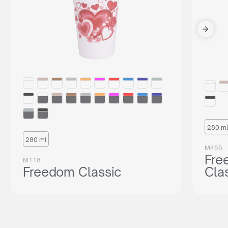
280 ml
280 ml
M455
Fre
M118
Freedom Classic
Cla