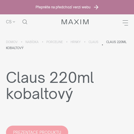
Přepněte na předchozí verzi webu
CS
DOMOV
NABÍDKA
PORCELINE
HRNKY
CLAUS
CLAUS 220ML
KOBALTOVÝ
Claus 220ml
kobaltový
PREZENTACE PRODUKTU