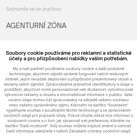
Seznamte se se značkou
AGENTURNÍ ZÓNA
Registrovat
Soubory cookie používáme pro reklamní a statistické
Login
účely a pro přizpůsobení nabídky vašim potřebám.
My a naši partneři používáme soubory cookie a další podobné
technologie, abychom zajistili správné fungování našich webových
stránek, jejich neustálé zlepšování a přizpůsobili prezentovaný obsah a
reklamy vašim zájmům. Zpracováváme jedinečné identifikátory a údaje o
prohlížeči, abychom mohli personalizovat vaši zkušenost, vyhodnocovat
výkonnost reklamy a obsahu a shromažďovat informace o publiku. Vaše
osobní údaje mohou být zpracovávány na základě vašeho souhlasu
nebo našeho oprávněného zájmu. Kliknutím na tlačítko "Souhlasím"
© 2026
MAXIM
Ceramics Sp. z o. o.
vyjadřujete souhlas s používáním těchto technologií a se zpracováním
osobních údajů pro popsané účely. Pokud chcete získat více informací o
souborech cookie a o tom, jak spravovat své preference, klikněte na
tlačítko "Další možnosti". Svůj souhlas můžete kdykoli změnit a odvolat.
Další informace naleznete v našich Zásadách ochrany osobních údajů.