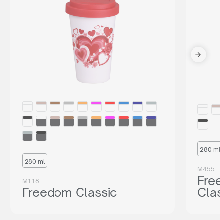
280 ml
280 ml
M455
Fre
M118
Freedom Classic
Cla