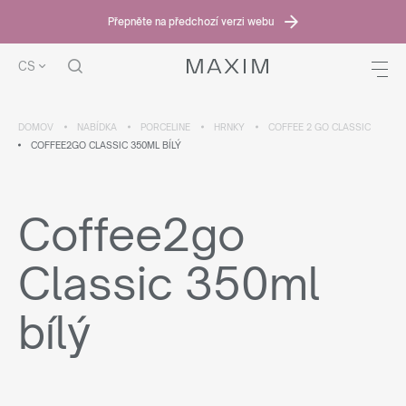
Přepněte na předchozí verzi webu
CS
DOMOV
NABÍDKA
PORCELINE
HRNKY
COFFEE 2 GO CLASSIC
COFFEE2GO CLASSIC 350ML BÍLÝ
Coffee2go
Classic 350ml
bílý