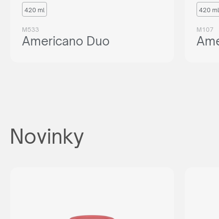
420 ml
420 ml
M533
M107
Americano Duo
Ame
Novinky