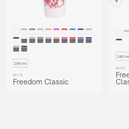
280 ml
280 ml
M455
Fre
M118
Freedom Classic
Cla