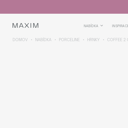
Všechny produkty
Skleničky
Sklenice
Skleničky na lihoviny
NABÍDKA
INSPIRAC
Pivní kříže
Džbány
DOMOV
NABÍDKA
PORCELINE
HRNKY
COFFEE 2 
VÍCE O SBÍRCE
Galaxy
collection
Všechny produkty
Termoskleničky
Termoláhve
Vakuová láhev
Láhve na vodu