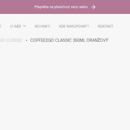
Přepněte na předchozí verzi webu
E
O NÁS
NOVINKY
KDE NAKUPOVAT?
KONTAKT
GO CLASSIC
COFFEE2GO CLASSIC 350ML ORANŽOVÝ