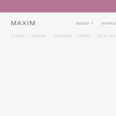
Všechny produkty
Skleničky
Sklenice
Skleničky na lihoviny
NABÍDKA
INSPIRAC
Pivní kříže
Džbány
DOMOV
NABÍDKA
PORCELINE
HRNKY
DIEGO PUR
VÍCE O SBÍRCE
Galaxy
collection
Všechny produkty
Termoskleničky
Termoláhve
Vakuová láhev
Láhve na vodu