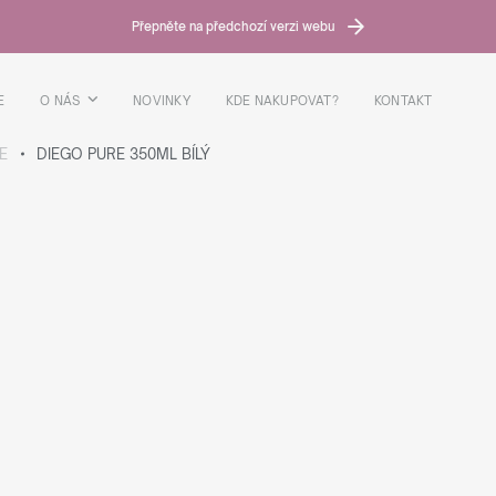
Přepněte na předchozí verzi webu
E
O NÁS
NOVINKY
KDE NAKUPOVAT?
KONTAKT
E
DIEGO PURE 350ML BÍLÝ