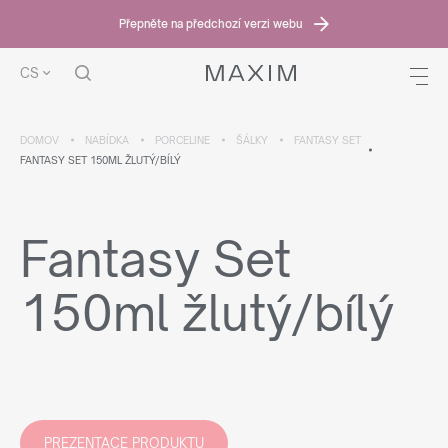
Přepněte na předchozí verzi webu
CS
DOMOV
NABÍDKA
PORCELINE
ŠÁLKY
FANTASY SET
FANTASY SET 150ML ŽLUTÝ/BÍLÝ
Fantasy Set
150ml žlutý/bílý
PREZENTACE PRODUKTU