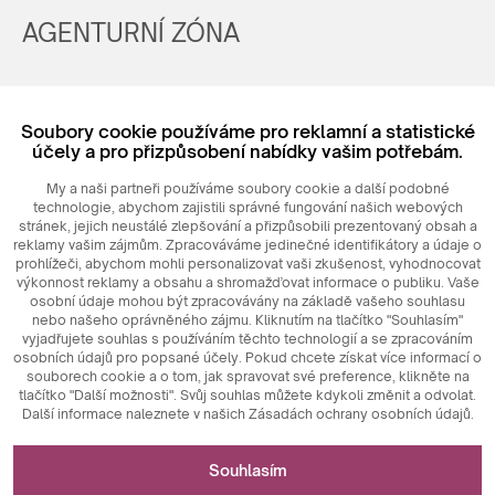
AGENTURNÍ ZÓNA
Registrovat
Soubory cookie používáme pro reklamní a statistické
Login
účely a pro přizpůsobení nabídky vašim potřebám.
My a naši partneři používáme soubory cookie a další podobné
technologie, abychom zajistili správné fungování našich webových
stránek, jejich neustálé zlepšování a přizpůsobili prezentovaný obsah a
reklamy vašim zájmům. Zpracováváme jedinečné identifikátory a údaje o
prohlížeči, abychom mohli personalizovat vaši zkušenost, vyhodnocovat
výkonnost reklamy a obsahu a shromažďovat informace o publiku. Vaše
osobní údaje mohou být zpracovávány na základě vašeho souhlasu
nebo našeho oprávněného zájmu. Kliknutím na tlačítko "Souhlasím"
© 2026
MAXIM
Ceramics Sp. z o. o.
vyjadřujete souhlas s používáním těchto technologií a se zpracováním
osobních údajů pro popsané účely. Pokud chcete získat více informací o
souborech cookie a o tom, jak spravovat své preference, klikněte na
tlačítko "Další možnosti". Svůj souhlas můžete kdykoli změnit a odvolat.
Další informace naleznete v našich Zásadách ochrany osobních údajů.
Nezbytné pro fungování webových stránek
Souhlasím