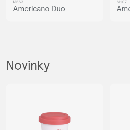
M533
M107
Americano Duo
Ame
Novinky