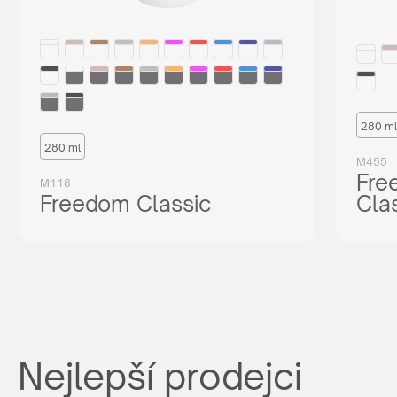
280 ml
280 ml
M455
Fre
M118
Freedom Classic
Cla
Nejlepší prodejci