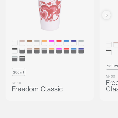
280 ml
280 ml
M455
Fre
M118
Freedom Classic
Cla