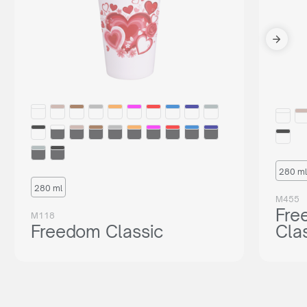
280 ml
280 ml
M455
Fre
M118
Freedom Classic
Cla