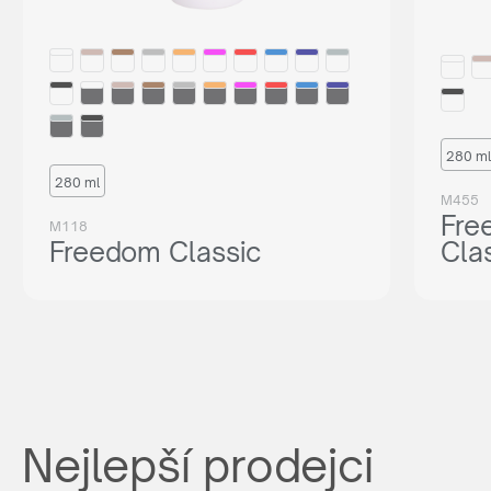
280 ml
280 ml
M455
Fre
M118
Freedom Classic
Cla
Nejlepší prodejci