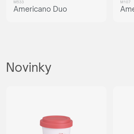
M533
M107
Americano Duo
Ame
Novinky