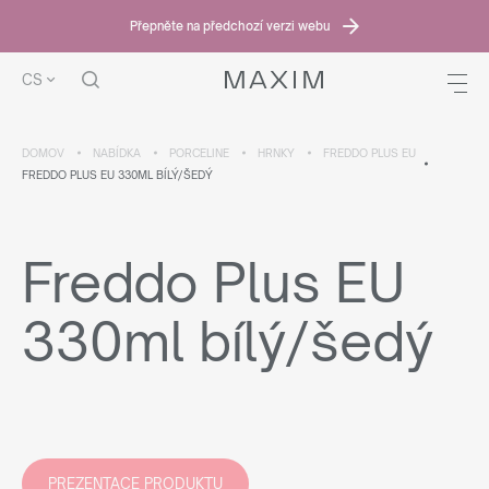
Přepněte na předchozí verzi webu
CS
DOMOV
NABÍDKA
PORCELINE
HRNKY
FREDDO PLUS EU
FREDDO PLUS EU 330ML BÍLÝ/ŠEDÝ
Freddo Plus EU
330ml bílý/šedý
PREZENTACE PRODUKTU