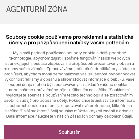
AGENTURNÍ ZÓNA
Registrovat
Soubory cookie používáme pro reklamní a statistické
Login
účely a pro přizpůsobení nabídky vašim potřebám.
My a naši partneři používáme soubory cookie a další podobné
technologie, abychom zajistili správné fungování našich webových
stránek, jejich neustálé zlepšování a přizpůsobili prezentovaný obsah a
reklamy vašim zájmům. Zpracováváme jedinečné identifikátory a údaje o
prohlížeči, abychom mohli personalizovat vaši zkušenost, vyhodnocovat
výkonnost reklamy a obsahu a shromažďovat informace o publiku. Vaše
osobní údaje mohou být zpracovávány na základě vašeho souhlasu
nebo našeho oprávněného zájmu. Kliknutím na tlačítko "Souhlasím"
© 2026
MAXIM
Ceramics Sp. z o. o.
vyjadřujete souhlas s používáním těchto technologií a se zpracováním
osobních údajů pro popsané účely. Pokud chcete získat více informací o
souborech cookie a o tom, jak spravovat své preference, klikněte na
tlačítko "Další možnosti". Svůj souhlas můžete kdykoli změnit a odvolat.
Další informace naleznete v našich Zásadách ochrany osobních údajů.
Nezbytné pro fungování webových stránek
Souhlasím