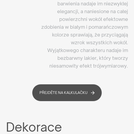
barwienia nadaje im niezwykłej
elegancji, a naniesione na całej
powierzchni wokół efektowne
zdobienia w białym i pomarańczowym
kolorze sprawiają, że przyciągają
wzrok wszystkich wokół.
Wyjątkowego charakteru nadaje im
bezbarwny lakier, który tworzy
niesamowity efekt trójwymiarowy.
PŘEJDĚTE NA KALKULAČKU
Dekorace