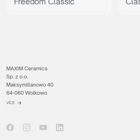
Freedom Classic
Cla
MAXIM Ceramics
Sp. z o.o.
Maksymilianowo 40
64-060 Wolkowo
VÍCE