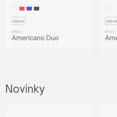
420 ml
420 ml
M533
M107
Americano Duo
Ame
Novinky