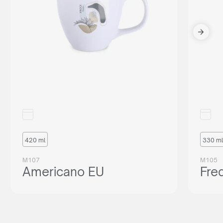
420 ml
330 ml
M107
M105
Americano EU
Fre