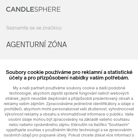
Seznamte se se značkou
AGENTURNÍ ZÓNA
Registrovat
Soubory cookie používáme pro reklamní a statistické
Login
účely a pro přizpůsobení nabídky vašim potřebám.
My a naši partneři používáme soubory cookie a další podobné
technologie, abychom zajistili správné fungování našich webových
stránek, jejich neustálé zlepšování a přizpůsobili prezentovaný obsah a
reklamy vašim zájmům. Zpracováváme jedinečné identifikátory a údaje o
prohlížeči, abychom mohli personalizovat vaši zkušenost, vyhodnocovat
výkonnost reklamy a obsahu a shromažďovat informace o publiku. Vaše
osobní údaje mohou být zpracovávány na základě vašeho souhlasu
nebo našeho oprávněného zájmu. Kliknutím na tlačítko "Souhlasím"
© 2026
MAXIM
Ceramics Sp. z o. o.
vyjadřujete souhlas s používáním těchto technologií a se zpracováním
osobních údajů pro popsané účely. Pokud chcete získat více informací o