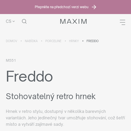
Přepněte na předchozí verzi webu
CS
DOMOV
NABÍDKA
PORCELINE
HRNKY
FREDDO
M551
Freddo
Stohovatelný retro hrnek
Hrnek v retro stylu, dostupný v několika barevných
variantách. Jeho jedinečný tvar umožňuje stohování, což šetří
místo a vytváří zajímavé sady.