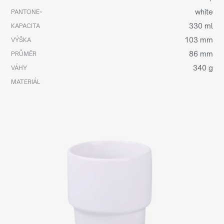
white
PANTONE~
330 ml
KAPACITA
103 mm
VÝŠKA
86 mm
PRŮMĚR
340 g
VÁHY
MATERIÁL