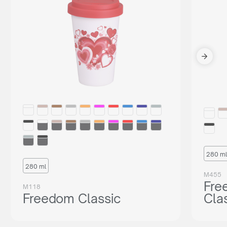
280 ml
280 ml
M455
Fre
M118
Freedom Classic
Cla