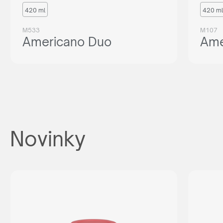
420 ml
420 ml
M533
M107
Americano Duo
Ame
Novinky