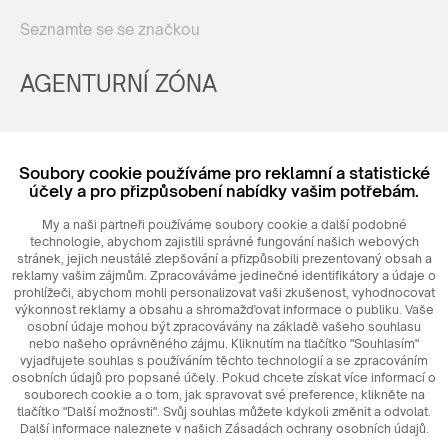
Seznamte se se značkou
AGENTURNÍ ZÓNA
Registrovat
Soubory cookie používáme pro reklamní a statistické
Login
účely a pro přizpůsobení nabídky vašim potřebám.
My a naši partneři používáme soubory cookie a další podobné
technologie, abychom zajistili správné fungování našich webových
stránek, jejich neustálé zlepšování a přizpůsobili prezentovaný obsah a
reklamy vašim zájmům. Zpracováváme jedinečné identifikátory a údaje o
prohlížeči, abychom mohli personalizovat vaši zkušenost, vyhodnocovat
výkonnost reklamy a obsahu a shromažďovat informace o publiku. Vaše
osobní údaje mohou být zpracovávány na základě vašeho souhlasu
nebo našeho oprávněného zájmu. Kliknutím na tlačítko "Souhlasím"
© 2026
MAXIM
Ceramics Sp. z o. o.
vyjadřujete souhlas s používáním těchto technologií a se zpracováním
osobních údajů pro popsané účely. Pokud chcete získat více informací o
souborech cookie a o tom, jak spravovat své preference, klikněte na
tlačítko "Další možnosti". Svůj souhlas můžete kdykoli změnit a odvolat.
Další informace naleznete v našich Zásadách ochrany osobních údajů.