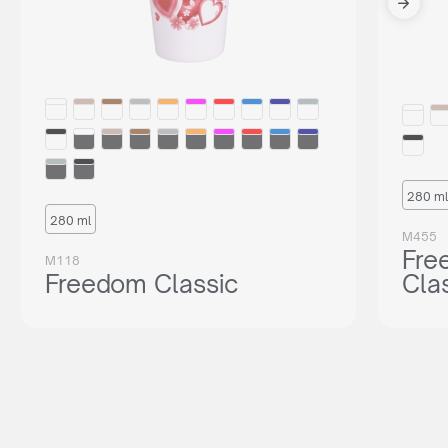
280 ml
280 ml
M455
Fre
M118
Freedom Classic
Cla