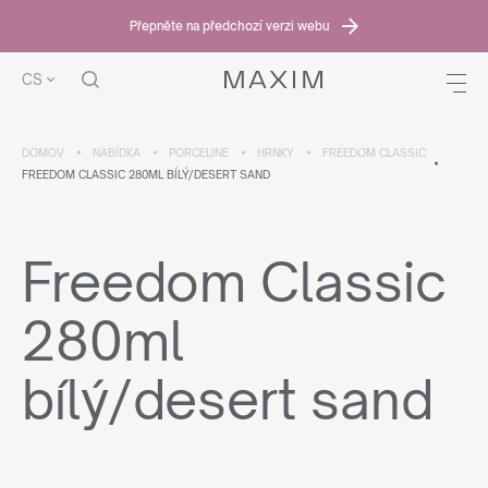
Přepněte na předchozí verzi webu
CS
DOMOV
NABÍDKA
PORCELINE
HRNKY
FREEDOM CLASSIC
FREEDOM CLASSIC 280ML BÍLÝ/DESERT SAND
Freedom Classic
280ml
bílý/desert sand