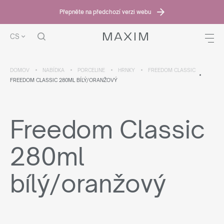
Přepněte na předchozí verzi webu
CS
DOMOV
NABÍDKA
PORCELINE
HRNKY
FREEDOM CLASSIC
FREEDOM CLASSIC 280ML BÍLÝ/ORANŽOVÝ
Freedom Classic
280ml
bílý/oranžový