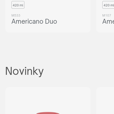
420 ml
420 ml
M533
M107
Americano Duo
Ame
Novinky