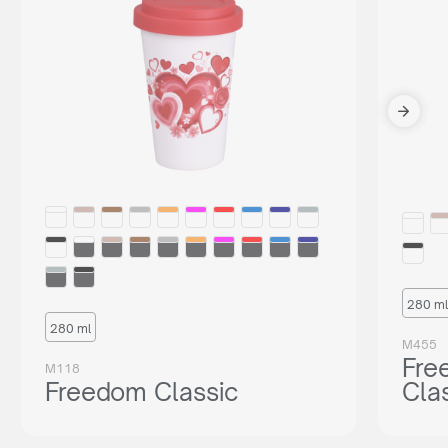
280 ml
280 ml
M455
Fre
M118
Freedom Classic
Cla