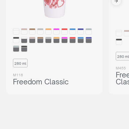
280 ml
280 ml
M455
Fre
M118
Freedom Classic
Cla