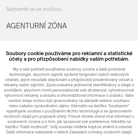
Seznamte se se značkou
AGENTURNÍ ZÓNA
Registrovat
Soubory cookie používáme pro reklamní a statistické
Login
účely a pro přizpůsobení nabídky vašim potřebám.
My a naši partneři používáme soubory cookie a další podobné
technologie, abychom zajistili správné fungování našich webových
stránek, jejich neustálé zlepšování a přizpůsobili prezentovaný obsah a
reklamy vašim zájmům. Zpracováváme jedinečné identifikátory a údaje o
prohlížeči, abychom mohli personalizovat vaši zkušenost, vyhodnocovat
výkonnost reklamy a obsahu a shromažďovat informace o publiku. Vaše
osobní údaje mohou být zpracovávány na základě vašeho souhlasu
nebo našeho oprávněného zájmu. Kliknutím na tlačítko "Souhlasím"
© 2026
MAXIM
Ceramics Sp. z o. o.
vyjadřujete souhlas s používáním těchto technologií a se zpracováním
osobních údajů pro popsané účely. Pokud chcete získat více informací o
souborech cookie a o tom, jak spravovat své preference, klikněte na
tlačítko "Další možnosti". Svůj souhlas můžete kdykoli změnit a odvolat.
Další informace naleznete v našich Zásadách ochrany osobních údajů.