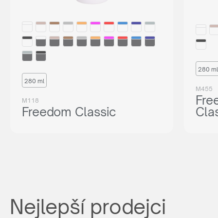
280 ml
280 ml
M455
Fre
M118
Freedom Classic
Cla
Nejlepší prodejci