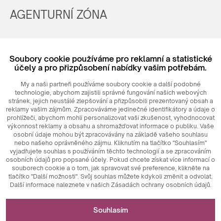
AGENTURNÍ ZÓNA
Registrovat
Soubory cookie používáme pro reklamní a statistické
Login
účely a pro přizpůsobení nabídky vašim potřebám.
My a naši partneři používáme soubory cookie a další podobné
technologie, abychom zajistili správné fungování našich webových
stránek, jejich neustálé zlepšování a přizpůsobili prezentovaný obsah a
reklamy vašim zájmům. Zpracováváme jedinečné identifikátory a údaje o
prohlížeči, abychom mohli personalizovat vaši zkušenost, vyhodnocovat
výkonnost reklamy a obsahu a shromažďovat informace o publiku. Vaše
osobní údaje mohou být zpracovávány na základě vašeho souhlasu
nebo našeho oprávněného zájmu. Kliknutím na tlačítko "Souhlasím"
© 2026
MAXIM
Ceramics Sp. z o. o.
vyjadřujete souhlas s používáním těchto technologií a se zpracováním
osobních údajů pro popsané účely. Pokud chcete získat více informací o
souborech cookie a o tom, jak spravovat své preference, klikněte na
tlačítko "Další možnosti". Svůj souhlas můžete kdykoli změnit a odvolat.
Další informace naleznete v našich Zásadách ochrany osobních údajů.
Nezbytné pro fungování webových stránek
Souhlasím