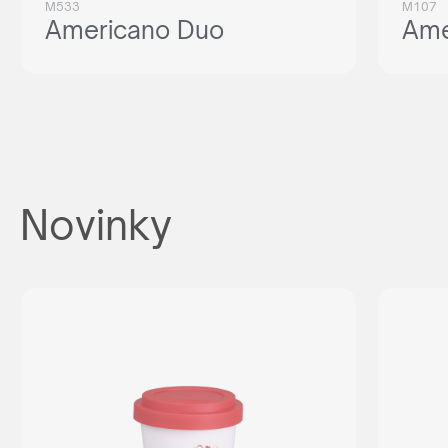
M533
M107
Americano Duo
Ame
Novinky