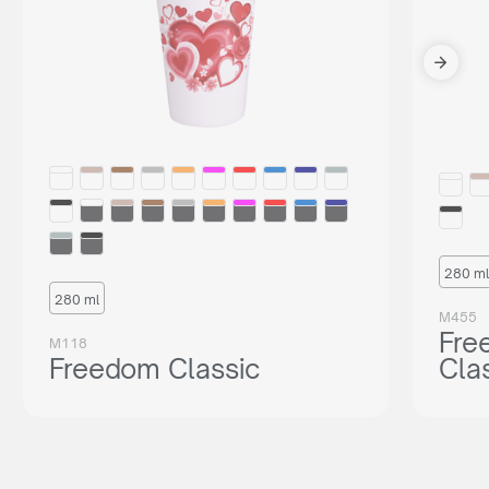
280 ml
280 ml
M455
Fre
M118
Freedom Classic
Cla