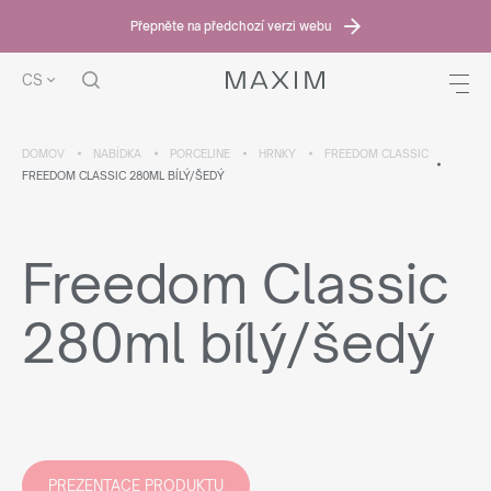
Přepněte na předchozí verzi webu
CS
DOMOV
NABÍDKA
PORCELINE
HRNKY
FREEDOM CLASSIC
FREEDOM CLASSIC 280ML BÍLÝ/ŠEDÝ
Freedom Classic
280ml bílý/šedý
PREZENTACE PRODUKTU