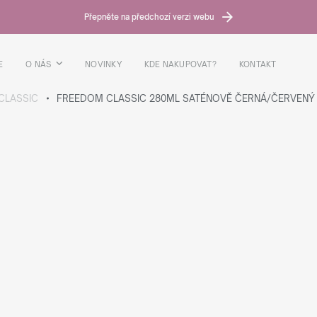
Přepněte na předchozí verzi webu
E
O NÁS
NOVINKY
KDE NAKUPOVAT?
KONTAKT
CLASSIC
FREEDOM CLASSIC 280ML SATÉNOVĚ ČERNÁ/ČERVENÝ