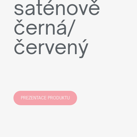
saténově
černá/
červený
PREZENTACE PRODUKTU