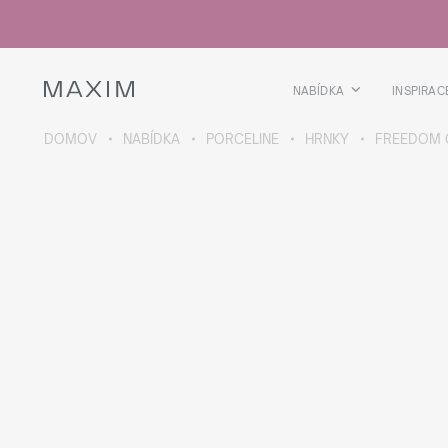
Všechny produkty
Skleničky
Sklenice
Skleničky na lihoviny
NABÍDKA
INSPIRAC
Pivní kříže
Džbány
DOMOV
NABÍDKA
PORCELINE
HRNKY
FREEDOM 
VÍCE O SBÍRCE
Galaxy
collection
Všechny produkty
Termoskleničky
Termoláhve
Vakuová láhev
Láhve na vodu