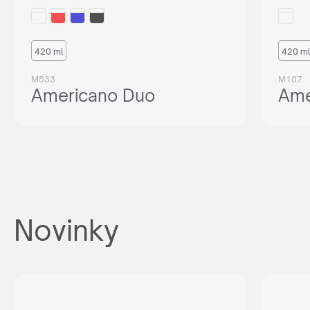
420 ml
420 ml
M533
M107
Americano Duo
Ame
Novinky