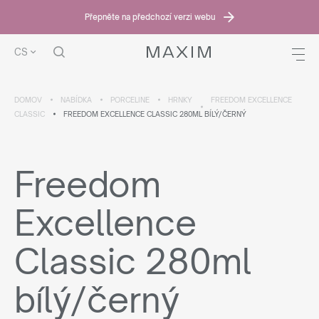
Přepněte na předchozí verzi webu
CS
DOMOV
NABÍDKA
PORCELINE
HRNKY
FREEDOM EXCELLENCE
CLASSIC
FREEDOM EXCELLENCE CLASSIC 280ML BÍLÝ/ČERNÝ
Freedom
Excellence
Classic 280ml
bílý/černý