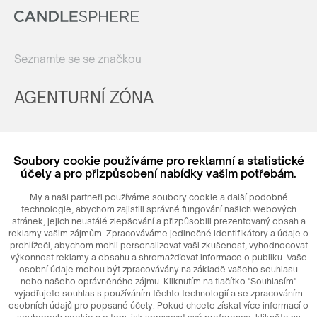
Seznamte se se značkou
AGENTURNÍ ZÓNA
Registrovat
Soubory cookie používáme pro reklamní a statistické
Login
účely a pro přizpůsobení nabídky vašim potřebám.
My a naši partneři používáme soubory cookie a další podobné
technologie, abychom zajistili správné fungování našich webových
stránek, jejich neustálé zlepšování a přizpůsobili prezentovaný obsah a
reklamy vašim zájmům. Zpracováváme jedinečné identifikátory a údaje o
prohlížeči, abychom mohli personalizovat vaši zkušenost, vyhodnocovat
výkonnost reklamy a obsahu a shromažďovat informace o publiku. Vaše
osobní údaje mohou být zpracovávány na základě vašeho souhlasu
nebo našeho oprávněného zájmu. Kliknutím na tlačítko "Souhlasím"
© 2026
MAXIM
Ceramics Sp. z o. o.
vyjadřujete souhlas s používáním těchto technologií a se zpracováním
osobních údajů pro popsané účely. Pokud chcete získat více informací o