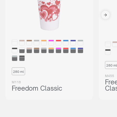
280 ml
280 ml
M455
Fre
M118
Freedom Classic
Cla