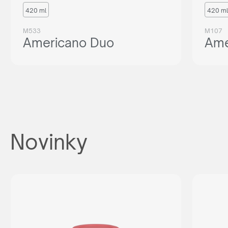
420 ml
420 ml
M533
M107
Americano Duo
Ame
Novinky