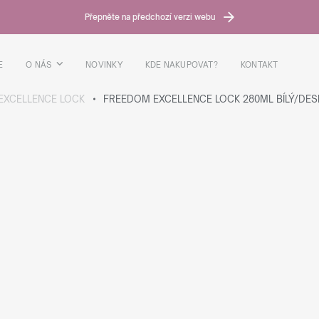
Přepněte na předchozí verzi webu
E
O NÁS
NOVINKY
KDE NAKUPOVAT?
KONTAKT
EXCELLENCE LOCK
FREEDOM EXCELLENCE LOCK 280ML BÍLÝ/DE