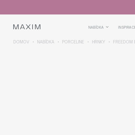
Všechny produkty
Skleničky
Sklenice
Skleničky na lihoviny
NABÍDKA
INSPIRAC
Pivní kříže
Džbány
DOMOV
NABÍDKA
PORCELINE
HRNKY
FREEDOM 
VÍCE O SBÍRCE
Galaxy
collection
Všechny produkty
Termoskleničky
Termoláhve
Vakuová láhev
Láhve na vodu