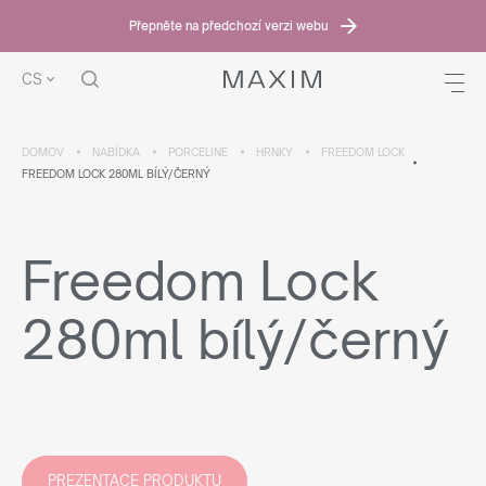
Přepněte na předchozí verzi webu
CS
DOMOV
NABÍDKA
PORCELINE
HRNKY
FREEDOM LOCK
FREEDOM LOCK 280ML BÍLÝ/ČERNÝ
Freedom Lock
280ml bílý/černý
PREZENTACE PRODUKTU