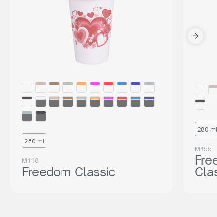
280 ml
280 ml
M455
Fre
M118
Freedom Classic
Cla