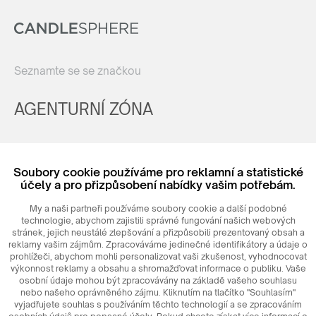
Seznamte se se značkou
AGENTURNÍ ZÓNA
Registrovat
Soubory cookie používáme pro reklamní a statistické
Login
účely a pro přizpůsobení nabídky vašim potřebám.
My a naši partneři používáme soubory cookie a další podobné
technologie, abychom zajistili správné fungování našich webových
stránek, jejich neustálé zlepšování a přizpůsobili prezentovaný obsah a
reklamy vašim zájmům. Zpracováváme jedinečné identifikátory a údaje o
prohlížeči, abychom mohli personalizovat vaši zkušenost, vyhodnocovat
výkonnost reklamy a obsahu a shromažďovat informace o publiku. Vaše
osobní údaje mohou být zpracovávány na základě vašeho souhlasu
nebo našeho oprávněného zájmu. Kliknutím na tlačítko "Souhlasím"
© 2026
MAXIM
Ceramics Sp. z o. o.
vyjadřujete souhlas s používáním těchto technologií a se zpracováním