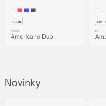
420 ml
420 ml
M533
M107
Americano Duo
Ame
Novinky