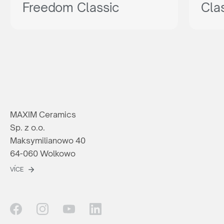
Freedom Classic
Cla
MAXIM Ceramics
Sp. z o.o.
Maksymilianowo 40
64-060 Wolkowo
VÍCE