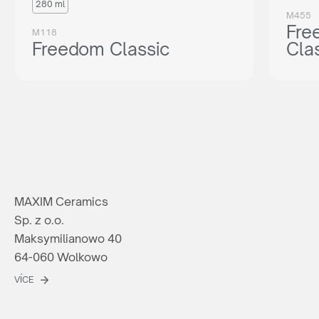
280 ml
M455
Fre
M118
Freedom Classic
Cla
MAXIM Ceramics
Sp. z o.o.
Maksymilianowo 40
64-060 Wolkowo
VÍCE