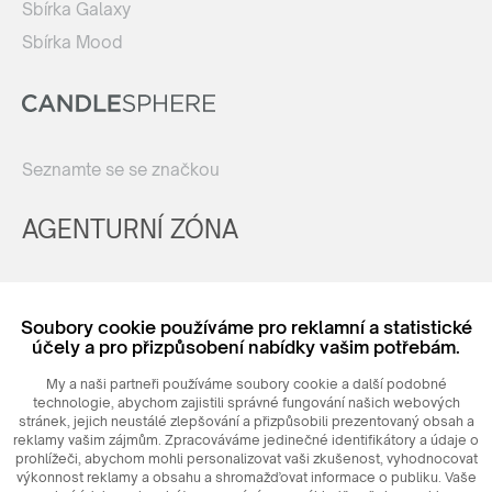
Sbírka Galaxy
Sbírka Mood
Seznamte se se značkou
AGENTURNÍ ZÓNA
Registrovat
Soubory cookie používáme pro reklamní a statistické
Login
účely a pro přizpůsobení nabídky vašim potřebám.
My a naši partneři používáme soubory cookie a další podobné
technologie, abychom zajistili správné fungování našich webových
stránek, jejich neustálé zlepšování a přizpůsobili prezentovaný obsah a
reklamy vašim zájmům. Zpracováváme jedinečné identifikátory a údaje o
prohlížeči, abychom mohli personalizovat vaši zkušenost, vyhodnocovat
výkonnost reklamy a obsahu a shromažďovat informace o publiku. Vaše