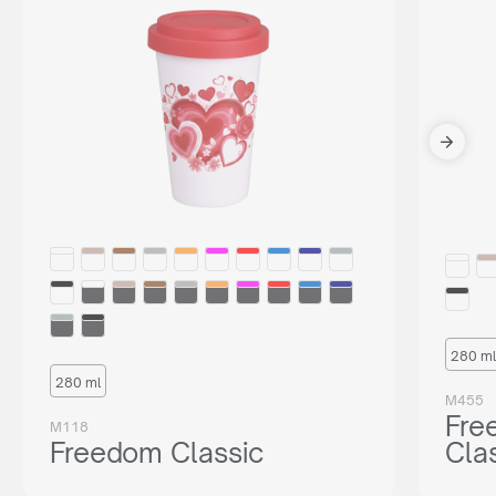
280 ml
280 ml
M455
Fre
M118
Freedom Classic
Cla