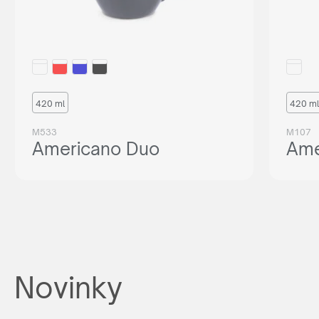
420 ml
420 ml
M533
M107
Americano Duo
Ame
Novinky