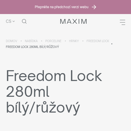
Přepněte na předchozí verzi webu
CS
DOMOV
NABÍDKA
PORCELINE
HRNKY
FREEDOM LOCK
FREEDOM LOCK 280ML BÍLÝ/RŮŽOVÝ
Freedom Lock
280ml
bílý/růžový