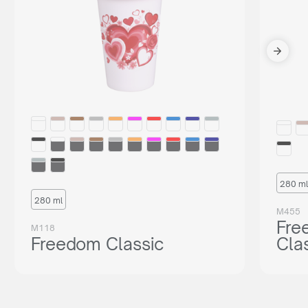
280 ml
280 ml
M455
Fre
M118
Freedom Classic
Cla