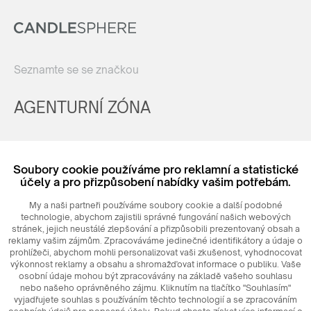
Seznamte se se značkou
AGENTURNÍ ZÓNA
Registrovat
Soubory cookie používáme pro reklamní a statistické
Login
účely a pro přizpůsobení nabídky vašim potřebám.
My a naši partneři používáme soubory cookie a další podobné
technologie, abychom zajistili správné fungování našich webových
stránek, jejich neustálé zlepšování a přizpůsobili prezentovaný obsah a
reklamy vašim zájmům. Zpracováváme jedinečné identifikátory a údaje o
prohlížeči, abychom mohli personalizovat vaši zkušenost, vyhodnocovat
výkonnost reklamy a obsahu a shromažďovat informace o publiku. Vaše
osobní údaje mohou být zpracovávány na základě vašeho souhlasu
nebo našeho oprávněného zájmu. Kliknutím na tlačítko "Souhlasím"
© 2026
MAXIM
Ceramics Sp. z o. o.
vyjadřujete souhlas s používáním těchto technologií a se zpracováním