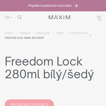
Přepněte na předchozí verzi webu
CS
DOMOV
NABÍDKA
PORCELINE
HRNKY
FREEDOM LOCK
FREEDOM LOCK 280ML BÍLÝ/ŠEDÝ
Freedom Lock
280ml bílý/šedý
PREZENTACE PRODUKTU