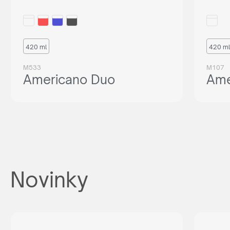
420 ml
420 ml
M533
M107
Americano Duo
Ame
Novinky