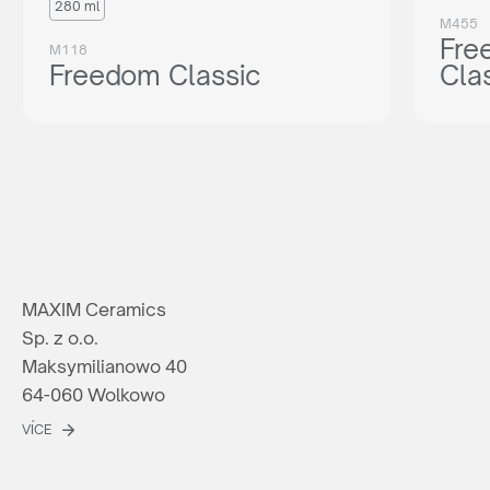
280 ml
M455
Fre
M118
Freedom Classic
Cla
MAXIM Ceramics
Sp. z o.o.
Maksymilianowo 40
64-060 Wolkowo
VÍCE