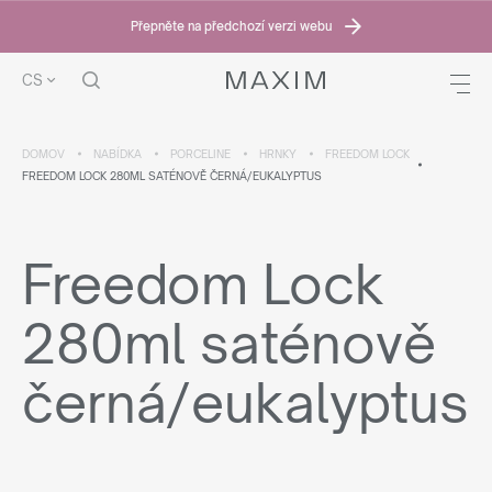
Přepněte na předchozí verzi webu
CS
DOMOV
NABÍDKA
PORCELINE
HRNKY
FREEDOM LOCK
FREEDOM LOCK 280ML SATÉNOVĚ ČERNÁ/EUKALYPTUS
Freedom Lock
280ml saténově
černá/eukalyptus