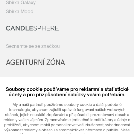
Sbírka Galaxy
Sbírka Mood
Seznamte se se značkou
AGENTURNÍ ZÓNA
Registrovat
Soubory cookie používáme pro reklamní a statistické
Login
účely a pro přizpůsobení nabídky vašim potřebám.
My a naši partneři používáme soubory cookie a další podobné
technologie, abychom zajistili správné fungování našich webových
stránek, jejich neustálé zlepšování a přizpůsobili prezentovaný obsah a
reklamy vašim zájmům. Zpracováváme jedinečné identifikátory a údaje o
prohlížeči, abychom mohli personalizovat vaši zkušenost, vyhodnocovat
výkonnost reklamy a obsahu a shromažďovat informace o publiku. Vaše