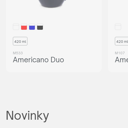
420 ml
420 ml
M533
M107
Americano Duo
Ame
Novinky