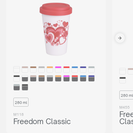
280 ml
280 ml
M455
Fre
M118
Freedom Classic
Cla