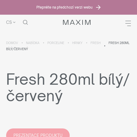
Přepněte na předchozí verzi webu
CS
DOMOV
NABÍDKA
PORCELINE
HRNKY
FRESH
FRESH 280ML
BÍLÝ/ČERVENÝ
Fresh 280ml bílý/
červený
PREZENTACE PRODUKTU