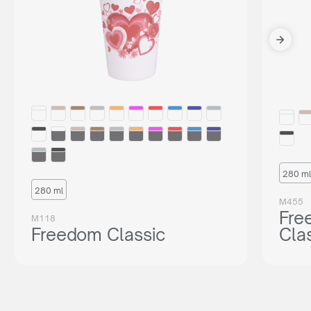
280 ml
280 ml
M455
Fre
M118
Freedom Classic
Cla