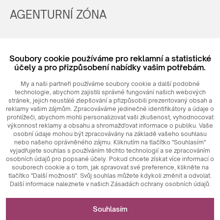
AGENTURNÍ ZÓNA
Registrovat
Soubory cookie používáme pro reklamní a statistické
Login
účely a pro přizpůsobení nabídky vašim potřebám.
My a naši partneři používáme soubory cookie a další podobné
technologie, abychom zajistili správné fungování našich webových
stránek, jejich neustálé zlepšování a přizpůsobili prezentovaný obsah a
reklamy vašim zájmům. Zpracováváme jedinečné identifikátory a údaje o
prohlížeči, abychom mohli personalizovat vaši zkušenost, vyhodnocovat
výkonnost reklamy a obsahu a shromažďovat informace o publiku. Vaše
osobní údaje mohou být zpracovávány na základě vašeho souhlasu
nebo našeho oprávněného zájmu. Kliknutím na tlačítko "Souhlasím"
© 2026
MAXIM
Ceramics Sp. z o. o.
vyjadřujete souhlas s používáním těchto technologií a se zpracováním
osobních údajů pro popsané účely. Pokud chcete získat více informací o
souborech cookie a o tom, jak spravovat své preference, klikněte na
tlačítko "Další možnosti". Svůj souhlas můžete kdykoli změnit a odvolat.
Další informace naleznete v našich Zásadách ochrany osobních údajů.
Nezbytné pro fungování webových stránek
Souhlasím