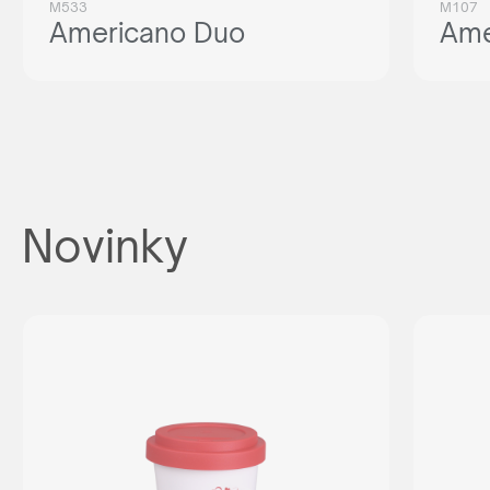
M533
M107
Americano Duo
Ame
Novinky