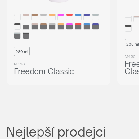
280 ml
280 ml
M455
Fre
M118
Freedom Classic
Cla
Nejlepší prodejci