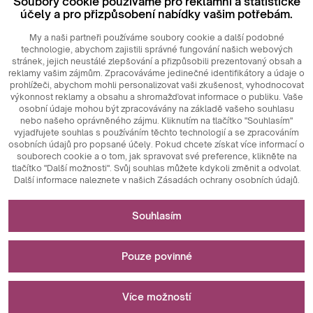
Soubory cookie používáme pro reklamní a statistické
Login
účely a pro přizpůsobení nabídky vašim potřebám.
My a naši partneři používáme soubory cookie a další podobné
technologie, abychom zajistili správné fungování našich webových
stránek, jejich neustálé zlepšování a přizpůsobili prezentovaný obsah a
reklamy vašim zájmům. Zpracováváme jedinečné identifikátory a údaje o
prohlížeči, abychom mohli personalizovat vaši zkušenost, vyhodnocovat
výkonnost reklamy a obsahu a shromažďovat informace o publiku. Vaše
osobní údaje mohou být zpracovávány na základě vašeho souhlasu
nebo našeho oprávněného zájmu. Kliknutím na tlačítko "Souhlasím"
© 2026
MAXIM
Ceramics Sp. z o. o.
vyjadřujete souhlas s používáním těchto technologií a se zpracováním
osobních údajů pro popsané účely. Pokud chcete získat více informací o
souborech cookie a o tom, jak spravovat své preference, klikněte na
tlačítko "Další možnosti". Svůj souhlas můžete kdykoli změnit a odvolat.
Další informace naleznete v našich Zásadách ochrany osobních údajů.
Nezbytné pro fungování webových stránek
Souhlasím
Technicky nezbytné soubory cookie jsou klíčovými prvky,
Slouží k měření a statistickým analýzám
které zajišťují správné fungování webových stránek. Patří
Pouze povinné
mezi ně identifikátory relace, které nám umožňují
rozpoznat vás při procházení různých stránek, zajišťují
Analytické soubory cookie jsou klíčovým nástrojem
Slouží k zobrazování reklam
konzistenci relace a umožňují funkce, jako jsou nákupní
používaným ke shromažďování údajů o aktivitě uživatelů na
Více možností
košíky a přihlašovací relace. Kromě toho soubory cookie
webových stránkách. Jejich hlavním účelem je analyzovat
ukládají preference uživatelů týkající se přijímání souborů