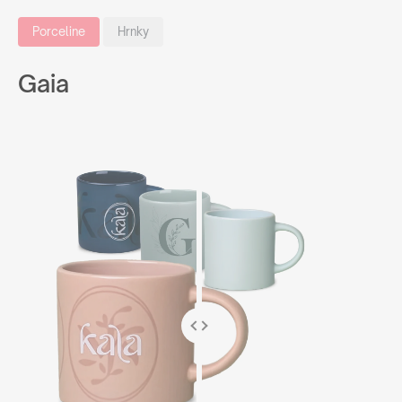
Porceline
Hrnky
Gaia