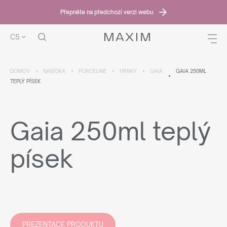
Přepněte na předchozí verzi webu
CS
DOMOV
NABÍDKA
PORCELINE
HRNKY
GAIA
GAIA 250ML
TEPLÝ PÍSEK
Gaia 250ml teplý
písek
PREZENTACE PRODUKTU