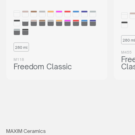
280 ml
280 ml
M455
Fre
M118
Freedom Classic
Cla
MAXIM Ceramics