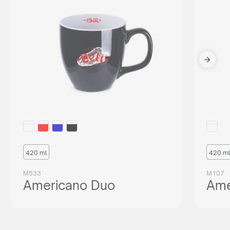
420 ml
420 ml
M533
M107
Americano Duo
Ame