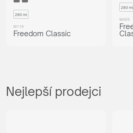
280 ml
280 ml
M455
Fre
M118
Freedom Classic
Cla
Nejlepší prodejci