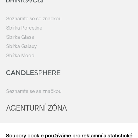
Seznamte se se značkou
Sbírka Porceline
Sbírka Glass
Sbírka Galaxy
Sbírka Mood
Seznamte se se značkou
AGENTURNÍ ZÓNA
Registrovat
Soubory cookie používáme pro reklamní a statistické
Login