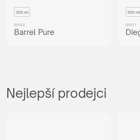
300 ml
350 ml
M464
M501
Barrel Pure
Die
Nejlepší prodejci