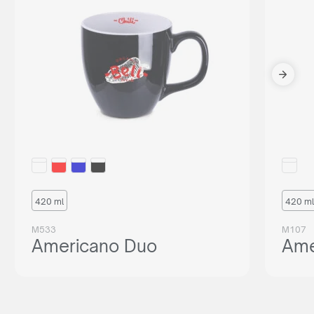
420 ml
420 ml
M533
M107
Americano Duo
Ame