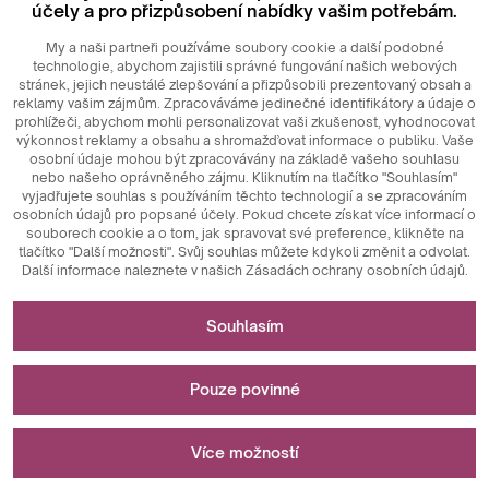
účely a pro přizpůsobení nabídky vašim potřebám.
My a naši partneři používáme soubory cookie a další podobné
technologie, abychom zajistili správné fungování našich webových
stránek, jejich neustálé zlepšování a přizpůsobili prezentovaný obsah a
reklamy vašim zájmům. Zpracováváme jedinečné identifikátory a údaje o
prohlížeči, abychom mohli personalizovat vaši zkušenost, vyhodnocovat
výkonnost reklamy a obsahu a shromažďovat informace o publiku. Vaše
osobní údaje mohou být zpracovávány na základě vašeho souhlasu
nebo našeho oprávněného zájmu. Kliknutím na tlačítko "Souhlasím"
© 2026
MAXIM
Ceramics Sp. z o. o.
vyjadřujete souhlas s používáním těchto technologií a se zpracováním
osobních údajů pro popsané účely. Pokud chcete získat více informací o
souborech cookie a o tom, jak spravovat své preference, klikněte na
tlačítko "Další možnosti". Svůj souhlas můžete kdykoli změnit a odvolat.
Další informace naleznete v našich Zásadách ochrany osobních údajů.
Nezbytné pro fungování webových stránek
Souhlasím
Technicky nezbytné soubory cookie jsou klíčovými prvky,
Slouží k měření a statistickým analýzám
které zajišťují správné fungování webových stránek. Patří
Pouze povinné
mezi ně identifikátory relace, které nám umožňují
rozpoznat vás při procházení různých stránek, zajišťují
Analytické soubory cookie jsou klíčovým nástrojem
Slouží k zobrazování reklam
konzistenci relace a umožňují funkce, jako jsou nákupní
používaným ke shromažďování údajů o aktivitě uživatelů na
Více možností
košíky a přihlašovací relace. Kromě toho soubory cookie
webových stránkách. Jejich hlavním účelem je analyzovat
ukládají preference uživatelů týkající se přijímání souborů
návštěvnost webových stránek a vyhodnocovat jejich
Marketingové soubory cookie hrají klíčovou roli při