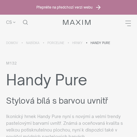
Přepněte na předchozí verzi webu
CS
DOMOV
NABÍDKA
PORCELINE
HRNKY
HANDY PURE
M132
Handy Pure
Stylová bílá s barvou uvnitř
Ikonický hrnek Handy Pure nyní s novými a velmi trendy
pastelovými barvami uvnitř. Známá a oceňovaná kvalita s
velkou potisknutelnou plochou, nyní k dispozici také v
nováčci módních pastelových barvách.