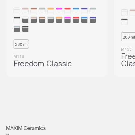
280 ml
280 ml
M455
Fre
M118
Freedom Classic
Cla
MAXIM Ceramics