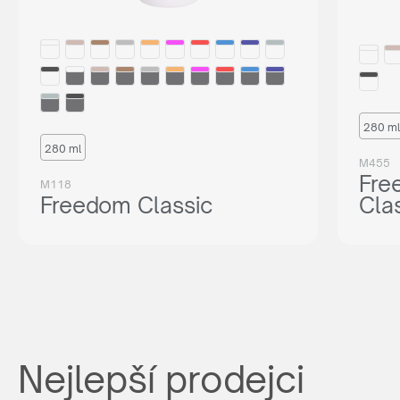
280 ml
280 ml
M455
Fre
M118
Freedom Classic
Cla
Nejlepší prodejci