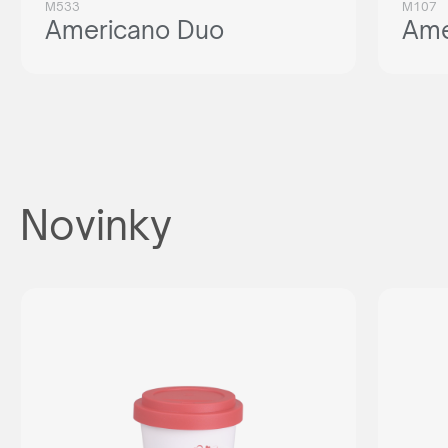
M533
M107
Americano Duo
Ame
Novinky