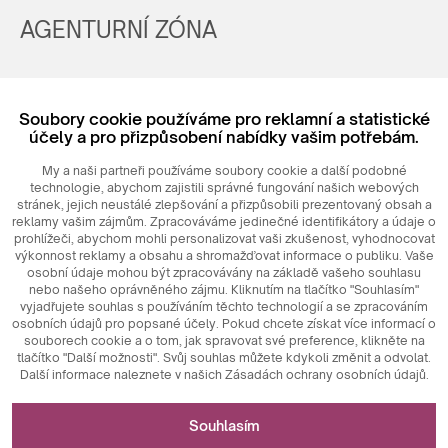
AGENTURNÍ ZÓNA
Registrovat
Soubory cookie používáme pro reklamní a statistické
Login
účely a pro přizpůsobení nabídky vašim potřebám.
My a naši partneři používáme soubory cookie a další podobné
technologie, abychom zajistili správné fungování našich webových
stránek, jejich neustálé zlepšování a přizpůsobili prezentovaný obsah a
reklamy vašim zájmům. Zpracováváme jedinečné identifikátory a údaje o
prohlížeči, abychom mohli personalizovat vaši zkušenost, vyhodnocovat
výkonnost reklamy a obsahu a shromažďovat informace o publiku. Vaše
osobní údaje mohou být zpracovávány na základě vašeho souhlasu
nebo našeho oprávněného zájmu. Kliknutím na tlačítko "Souhlasím"
© 2026
MAXIM
Ceramics Sp. z o. o.
vyjadřujete souhlas s používáním těchto technologií a se zpracováním
osobních údajů pro popsané účely. Pokud chcete získat více informací o
souborech cookie a o tom, jak spravovat své preference, klikněte na
tlačítko "Další možnosti". Svůj souhlas můžete kdykoli změnit a odvolat.
Další informace naleznete v našich Zásadách ochrany osobních údajů.
Nezbytné pro fungování webových stránek
Souhlasím