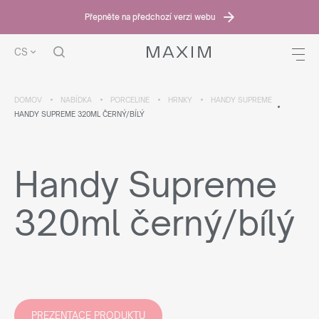
Přepněte na předchozí verzi webu
CS
DOMOV
NABÍDKA
PORCELINE
HRNKY
HANDY SUPREME
HANDY SUPREME 320ML ČERNÝ/BÍLÝ
Handy Supreme
320ml černý/bílý
PREZENTACE PRODUKTU