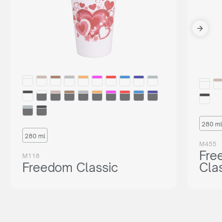
280 ml
280 ml
M455
Fre
M118
Freedom Classic
Cla