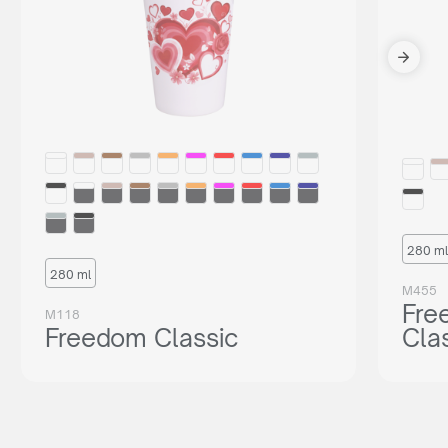
280 ml
280 ml
M455
Fre
M118
Freedom Classic
Cla