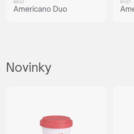
M533
M107
Americano Duo
Ame
Novinky