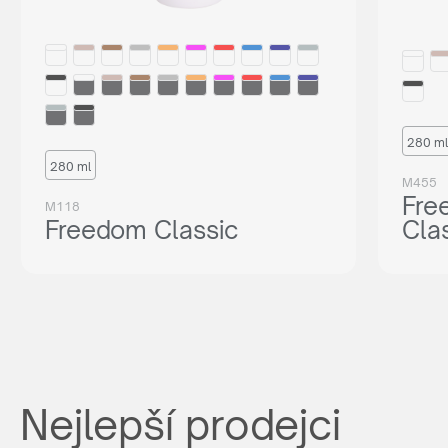
280 ml
280 ml
M455
Fre
M118
Freedom Classic
Cla
Nejlepší prodejci