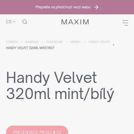
Přepněte na předchozí verzi webu
CS
DOMOV
NABÍDKA
PORCELINE
HRNKY
HANDY VELVET
HANDY VELVET 320ML MINT/BÍLÝ
Handy Velvet
320ml mint/bílý
PREZENTACE PRODUKTU