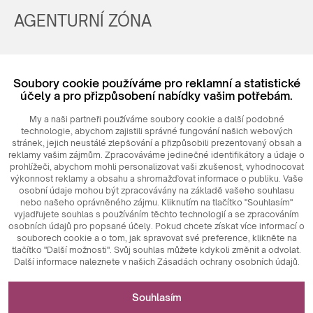
AGENTURNÍ ZÓNA
Registrovat
Soubory cookie používáme pro reklamní a statistické
Login
účely a pro přizpůsobení nabídky vašim potřebám.
My a naši partneři používáme soubory cookie a další podobné
technologie, abychom zajistili správné fungování našich webových
stránek, jejich neustálé zlepšování a přizpůsobili prezentovaný obsah a
reklamy vašim zájmům. Zpracováváme jedinečné identifikátory a údaje o
prohlížeči, abychom mohli personalizovat vaši zkušenost, vyhodnocovat
výkonnost reklamy a obsahu a shromažďovat informace o publiku. Vaše
osobní údaje mohou být zpracovávány na základě vašeho souhlasu
nebo našeho oprávněného zájmu. Kliknutím na tlačítko "Souhlasím"
© 2026
MAXIM
Ceramics Sp. z o. o.
vyjadřujete souhlas s používáním těchto technologií a se zpracováním
osobních údajů pro popsané účely. Pokud chcete získat více informací o
souborech cookie a o tom, jak spravovat své preference, klikněte na
tlačítko "Další možnosti". Svůj souhlas můžete kdykoli změnit a odvolat.
Další informace naleznete v našich Zásadách ochrany osobních údajů.
Nezbytné pro fungování webových stránek
Souhlasím