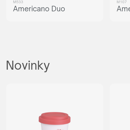
M533
M107
Americano Duo
Ame
Novinky