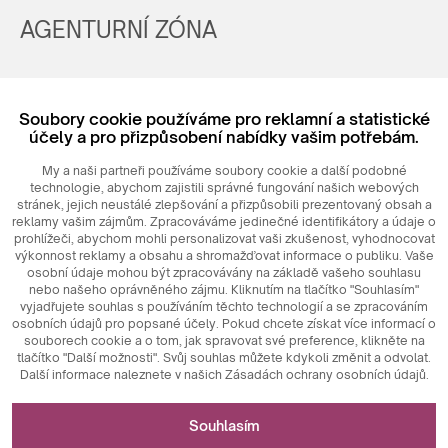
AGENTURNÍ ZÓNA
Registrovat
Soubory cookie používáme pro reklamní a statistické
Login
účely a pro přizpůsobení nabídky vašim potřebám.
My a naši partneři používáme soubory cookie a další podobné
technologie, abychom zajistili správné fungování našich webových
stránek, jejich neustálé zlepšování a přizpůsobili prezentovaný obsah a
reklamy vašim zájmům. Zpracováváme jedinečné identifikátory a údaje o
prohlížeči, abychom mohli personalizovat vaši zkušenost, vyhodnocovat
výkonnost reklamy a obsahu a shromažďovat informace o publiku. Vaše
osobní údaje mohou být zpracovávány na základě vašeho souhlasu
nebo našeho oprávněného zájmu. Kliknutím na tlačítko "Souhlasím"
© 2026
MAXIM
Ceramics Sp. z o. o.
vyjadřujete souhlas s používáním těchto technologií a se zpracováním
osobních údajů pro popsané účely. Pokud chcete získat více informací o
souborech cookie a o tom, jak spravovat své preference, klikněte na
tlačítko "Další možnosti". Svůj souhlas můžete kdykoli změnit a odvolat.
Další informace naleznete v našich Zásadách ochrany osobních údajů.
Nezbytné pro fungování webových stránek
Souhlasím