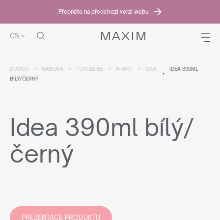
Přepněte na předchozí verzi webu
CS
DOMOV
NABÍDKA
PORCELINE
HRNKY
IDEA
IDEA 390ML
BÍLÝ/ČERNÝ
Idea 390ml bílý/
černý
PREZENTACE PRODUKTU