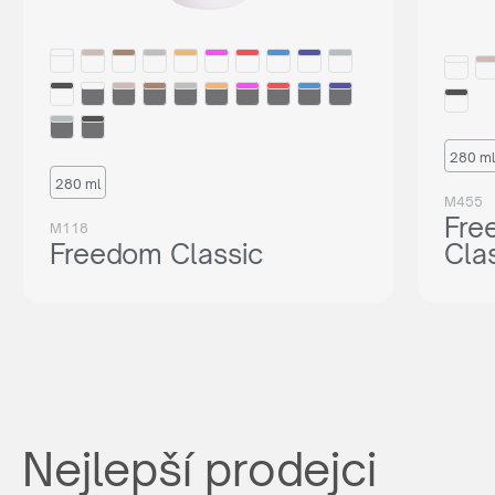
280 ml
280 ml
M455
Fre
M118
Freedom Classic
Cla
Nejlepší prodejci