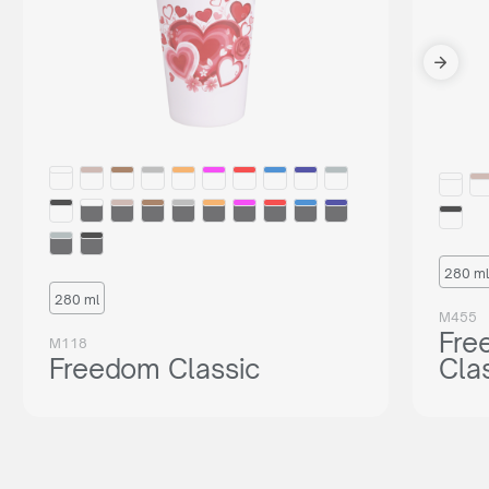
280 ml
280 ml
M455
Fre
M118
Freedom Classic
Cla