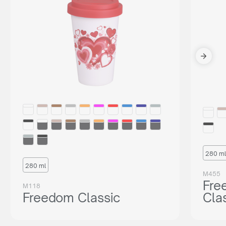
280 ml
280 ml
M455
Fre
M118
Freedom Classic
Cla