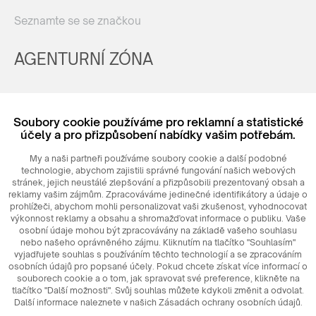
Seznamte se se značkou
AGENTURNÍ ZÓNA
Registrovat
Soubory cookie používáme pro reklamní a statistické
Login
účely a pro přizpůsobení nabídky vašim potřebám.
My a naši partneři používáme soubory cookie a další podobné
technologie, abychom zajistili správné fungování našich webových
stránek, jejich neustálé zlepšování a přizpůsobili prezentovaný obsah a
reklamy vašim zájmům. Zpracováváme jedinečné identifikátory a údaje o
prohlížeči, abychom mohli personalizovat vaši zkušenost, vyhodnocovat
výkonnost reklamy a obsahu a shromažďovat informace o publiku. Vaše
osobní údaje mohou být zpracovávány na základě vašeho souhlasu
nebo našeho oprávněného zájmu. Kliknutím na tlačítko "Souhlasím"
© 2026
MAXIM
Ceramics Sp. z o. o.
vyjadřujete souhlas s používáním těchto technologií a se zpracováním
osobních údajů pro popsané účely. Pokud chcete získat více informací o
souborech cookie a o tom, jak spravovat své preference, klikněte na
tlačítko "Další možnosti". Svůj souhlas můžete kdykoli změnit a odvolat.
Další informace naleznete v našich Zásadách ochrany osobních údajů.