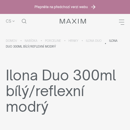
Přepněte na předchozí verzi webu
CS
DOMOV
NABÍDKA
PORCELINE
HRNKY
ILONA DUO
ILONA
DUO 300ML BÍLÝ/REFLEXNÍ MODRÝ
Ilona Duo 300ml
bílý/reflexní
modrý