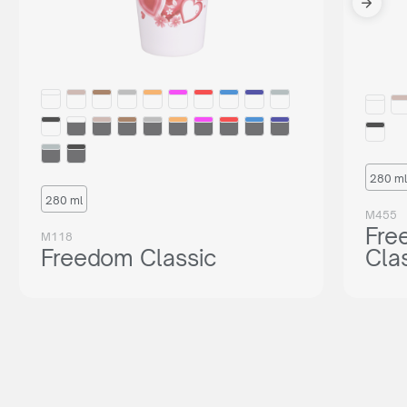
280 ml
280 ml
M455
Fre
M118
Freedom Classic
Cla