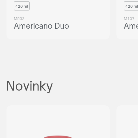
420 ml
420 ml
M533
M107
Americano Duo
Ame
Novinky