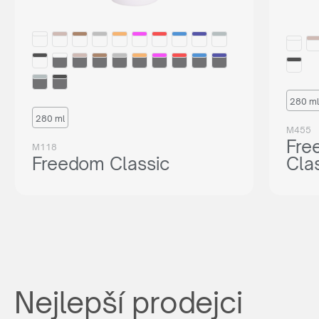
280 ml
280 ml
M455
Fre
M118
Freedom Classic
Cla
Nejlepší prodejci