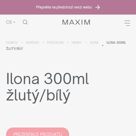
Přepněte na předchozí verzi webu
CS
DOMOV
NABÍDKA
PORCELINE
HRNKY
ILONA
ILONA 300ML
ŽLUTÝ/BÍLÝ
Ilona 300ml
žlutý/bílý
PREZENTACE PRODUKTU