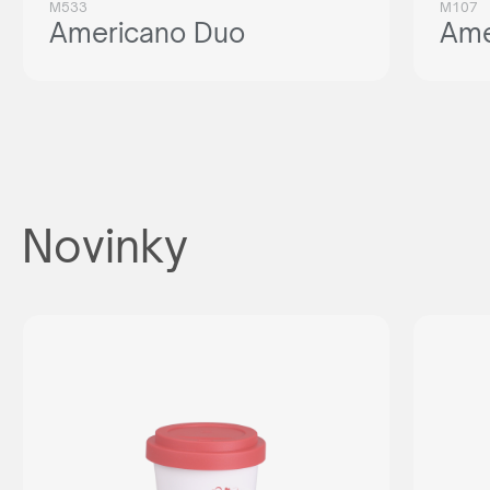
M533
M107
Americano Duo
Ame
Novinky