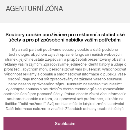
AGENTURNÍ ZÓNA
Registrovat
Soubory cookie používáme pro reklamní a statistické
Login
účely a pro přizpůsobení nabídky vašim potřebám.
My a naši partneři používáme soubory cookie a další podobné
technologie, abychom zajistili správné fungování našich webových
stránek, jejich neustálé zlepšování a přizpůsobili prezentovaný obsah a
reklamy vašim zájmům. Zpracováváme jedinečné identifikátory a údaje o
prohlížeči, abychom mohli personalizovat vaši zkušenost, vyhodnocovat
výkonnost reklamy a obsahu a shromažďovat informace o publiku. Vaše
osobní údaje mohou být zpracovávány na základě vašeho souhlasu
nebo našeho oprávněného zájmu. Kliknutím na tlačítko "Souhlasím"
© 2026
MAXIM
Ceramics Sp. z o. o.
vyjadřujete souhlas s používáním těchto technologií a se zpracováním
osobních údajů pro popsané účely. Pokud chcete získat více informací o
souborech cookie a o tom, jak spravovat své preference, klikněte na
tlačítko "Další možnosti". Svůj souhlas můžete kdykoli změnit a odvolat.
Další informace naleznete v našich Zásadách ochrany osobních údajů.
Nezbytné pro fungování webových stránek
Souhlasím