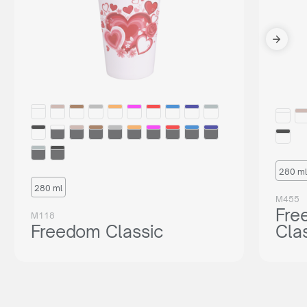
280 ml
280 ml
M455
Fre
M118
Freedom Classic
Cla