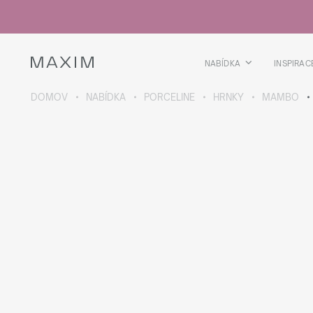
Všechny produkty
Skleničky
Sklenice
Skleničky na lihoviny
NABÍDKA
INSPIRAC
Pivní kříže
Džbány
DOMOV
NABÍDKA
PORCELINE
HRNKY
MAMBO
VÍCE O SBÍRCE
Galaxy
collection
Všechny produkty
Termoskleničky
Termoláhve
Vakuová láhev
Láhve na vodu