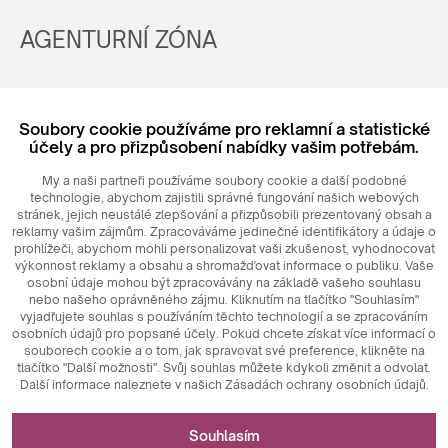
AGENTURNÍ ZÓNA
Registrovat
Soubory cookie používáme pro reklamní a statistické
Login
účely a pro přizpůsobení nabídky vašim potřebám.
My a naši partneři používáme soubory cookie a další podobné
technologie, abychom zajistili správné fungování našich webových
stránek, jejich neustálé zlepšování a přizpůsobili prezentovaný obsah a
reklamy vašim zájmům. Zpracováváme jedinečné identifikátory a údaje o
prohlížeči, abychom mohli personalizovat vaši zkušenost, vyhodnocovat
výkonnost reklamy a obsahu a shromažďovat informace o publiku. Vaše
osobní údaje mohou být zpracovávány na základě vašeho souhlasu
nebo našeho oprávněného zájmu. Kliknutím na tlačítko "Souhlasím"
© 2026
MAXIM
Ceramics Sp. z o. o.
vyjadřujete souhlas s používáním těchto technologií a se zpracováním
osobních údajů pro popsané účely. Pokud chcete získat více informací o
souborech cookie a o tom, jak spravovat své preference, klikněte na
tlačítko "Další možnosti". Svůj souhlas můžete kdykoli změnit a odvolat.
Další informace naleznete v našich Zásadách ochrany osobních údajů.
Nezbytné pro fungování webových stránek
Souhlasím