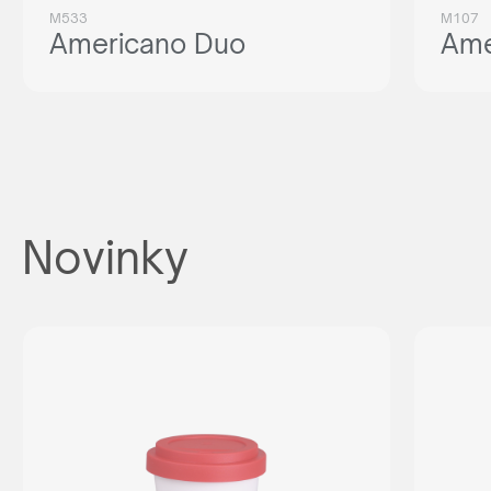
M533
M107
Americano Duo
Ame
Novinky