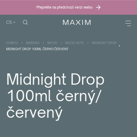
Přepněte na předchozí verzi webu
CS
DOMOV
NABÍDKA
MOOD
MOOD SETS
MIDNIGHT DROP
MIDNIGHT DROP 100ML ČERNÝ/ČERVENÝ
Midnight Drop
100ml černý/
červený