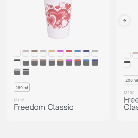
280 ml
280 ml
M455
Fre
M118
Freedom Classic
Cla