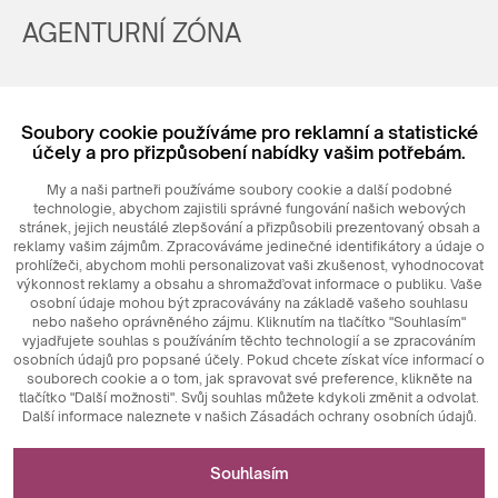
AGENTURNÍ ZÓNA
Registrovat
Soubory cookie používáme pro reklamní a statistické
Login
účely a pro přizpůsobení nabídky vašim potřebám.
My a naši partneři používáme soubory cookie a další podobné
technologie, abychom zajistili správné fungování našich webových
stránek, jejich neustálé zlepšování a přizpůsobili prezentovaný obsah a
reklamy vašim zájmům. Zpracováváme jedinečné identifikátory a údaje o
prohlížeči, abychom mohli personalizovat vaši zkušenost, vyhodnocovat
výkonnost reklamy a obsahu a shromažďovat informace o publiku. Vaše
osobní údaje mohou být zpracovávány na základě vašeho souhlasu
nebo našeho oprávněného zájmu. Kliknutím na tlačítko "Souhlasím"
© 2026
MAXIM
Ceramics Sp. z o. o.
vyjadřujete souhlas s používáním těchto technologií a se zpracováním
osobních údajů pro popsané účely. Pokud chcete získat více informací o
souborech cookie a o tom, jak spravovat své preference, klikněte na
tlačítko "Další možnosti". Svůj souhlas můžete kdykoli změnit a odvolat.
Další informace naleznete v našich Zásadách ochrany osobních údajů.
Nezbytné pro fungování webových stránek
Souhlasím