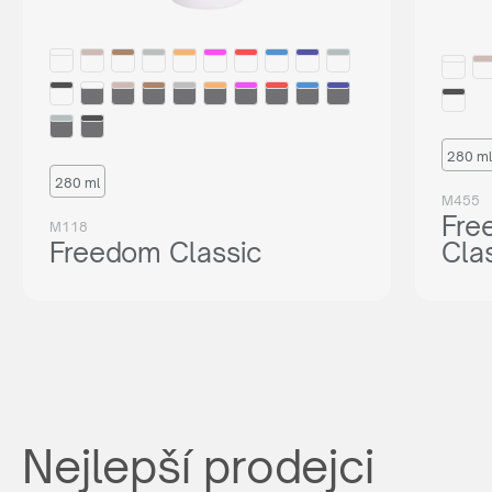
280 ml
280 ml
M455
Fre
M118
Freedom Classic
Cla
Nejlepší prodejci