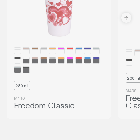
280 ml
280 ml
M455
Fre
M118
Freedom Classic
Cla