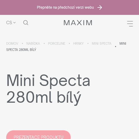
Přepněte na předchozí verzi webu
CS
DOMOV
NABÍDKA
PORCELINE
HRNKY
MINI SPECTA
MINI
SPECTA 280ML BÍLÝ
Mini Specta
280ml bílý
PREZENTACE PRODUKTU