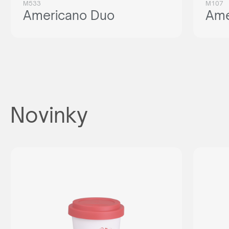
M533
M107
Americano Duo
Ame
Novinky