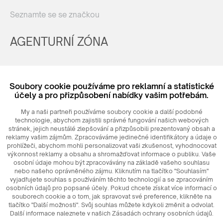
Seznamte se se značkou
AGENTURNÍ ZÓNA
Registrovat
Soubory cookie používáme pro reklamní a statistické
Login
účely a pro přizpůsobení nabídky vašim potřebám.
My a naši partneři používáme soubory cookie a další podobné
technologie, abychom zajistili správné fungování našich webových
stránek, jejich neustálé zlepšování a přizpůsobili prezentovaný obsah a
reklamy vašim zájmům. Zpracováváme jedinečné identifikátory a údaje o
prohlížeči, abychom mohli personalizovat vaši zkušenost, vyhodnocovat
výkonnost reklamy a obsahu a shromažďovat informace o publiku. Vaše
osobní údaje mohou být zpracovávány na základě vašeho souhlasu
nebo našeho oprávněného zájmu. Kliknutím na tlačítko "Souhlasím"
© 2026
MAXIM
Ceramics Sp. z o. o.
vyjadřujete souhlas s používáním těchto technologií a se zpracováním
osobních údajů pro popsané účely. Pokud chcete získat více informací o
souborech cookie a o tom, jak spravovat své preference, klikněte na
tlačítko "Další možnosti". Svůj souhlas můžete kdykoli změnit a odvolat.
Další informace naleznete v našich Zásadách ochrany osobních údajů.