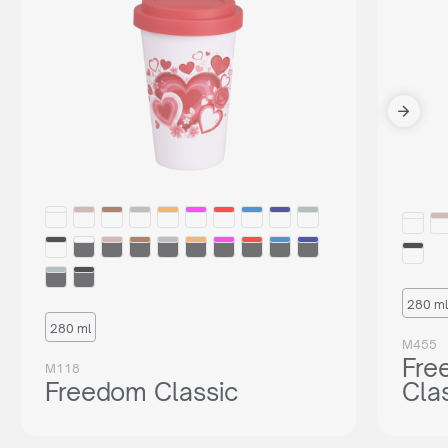
280 ml
280 ml
M455
Fre
M118
Freedom Classic
Cla