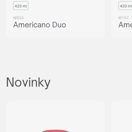
420 ml
420 ml
M533
M107
Americano Duo
Ame
Novinky