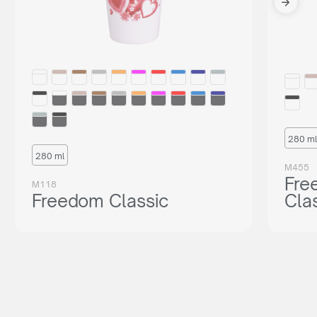
280 ml
280 ml
M455
Fre
M118
Freedom Classic
Cla