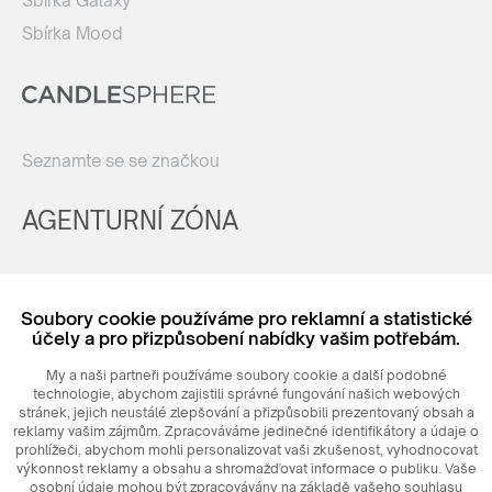
Sbírka Galaxy
Sbírka Mood
Seznamte se se značkou
AGENTURNÍ ZÓNA
Registrovat
Soubory cookie používáme pro reklamní a statistické
Login
účely a pro přizpůsobení nabídky vašim potřebám.
My a naši partneři používáme soubory cookie a další podobné
technologie, abychom zajistili správné fungování našich webových
stránek, jejich neustálé zlepšování a přizpůsobili prezentovaný obsah a
reklamy vašim zájmům. Zpracováváme jedinečné identifikátory a údaje o
prohlížeči, abychom mohli personalizovat vaši zkušenost, vyhodnocovat
výkonnost reklamy a obsahu a shromažďovat informace o publiku. Vaše
osobní údaje mohou být zpracovávány na základě vašeho souhlasu