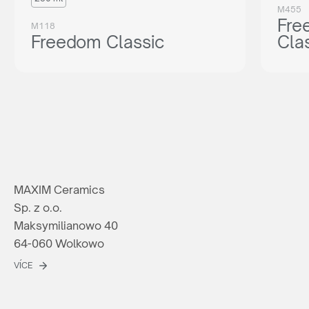
M455
Fre
M118
Freedom Classic
Cla
MAXIM Ceramics
Sp. z o.o.
Maksymilianowo 40
64-060 Wolkowo
VÍCE