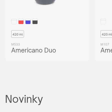
420 ml
420 ml
M533
M107
Americano Duo
Ame
Novinky