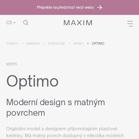
Přepněte na předchozí verzi webu
CS
DOMOV
NABÍDKA
PORCELINE
HRNKY
OPTIMO
M555
Optimo
Moderní design s matným
povrchem
Originální model s designem připomínajícím plastové
kelímky. Má matný povrch dostupný v několika módních