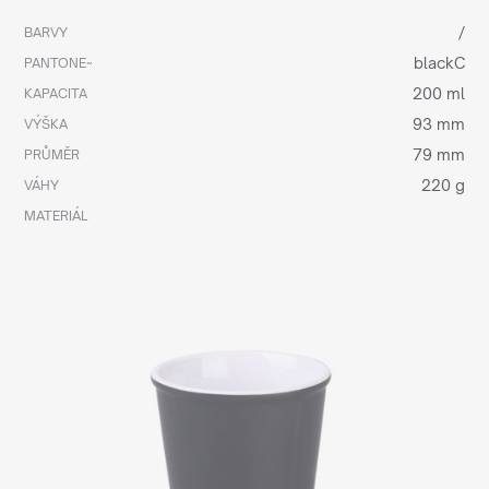
/
BARVY
blackC
PANTONE~
200 ml
KAPACITA
93 mm
VÝŠKA
79 mm
PRŮMĚR
220 g
VÁHY
MATERIÁL