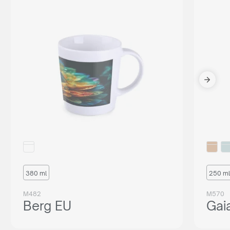
380 ml
250 ml
M482
M570
Berg EU
Gai