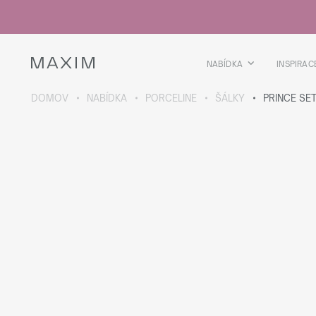
Všechny produkty
Skleničky
Sklenice
Skleničky na lihoviny
NABÍDKA
INSPIRAC
Pivní kříže
Džbány
DOMOV
NABÍDKA
PORCELINE
ŠÁLKY
PRINCE SE
VÍCE O SBÍRCE
Galaxy
collection
Všechny produkty
Termoskleničky
Termoláhve
Vakuová láhev
Láhve na vodu