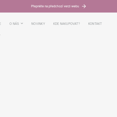
Přepněte na předchozí verzi webu
E
O NÁS
NOVINKY
KDE NAKUPOVAT?
KONTAKT
T