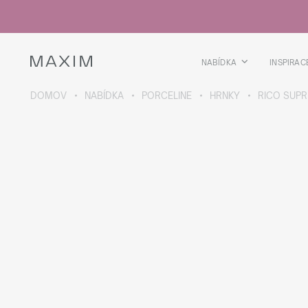
Všechny produkty
Skleničky
Sklenice
Skleničky na lihoviny
NABÍDKA
INSPIRAC
Pivní kříže
Džbány
DOMOV
NABÍDKA
PORCELINE
HRNKY
RICO SUP
VÍCE O SBÍRCE
Galaxy
collection
Všechny produkty
Termoskleničky
Termoláhve
Vakuová láhev
Láhve na vodu