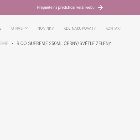
Přepněte na předchozí verzi webu
E
O NÁS
NOVINKY
KDE NAKUPOVAT?
KONTAKT
REME
RICO SUPREME 250ML ČERNÝ/SVĚTLE ZELENÝ