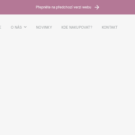
Přepněte na předchozí verzi webu
E
O NÁS
NOVINKY
KDE NAKUPOVAT?
KONTAKT