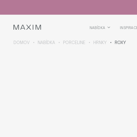
Všechny produkty
Skleničky
Sklenice
Skleničky na lihoviny
NABÍDKA
INSPIRAC
Pivní kříže
Džbány
DOMOV
NABÍDKA
PORCELINE
HRNKY
ROXY
VÍCE O SBÍRCE
Galaxy
collection
Všechny produkty
Termoskleničky
Termoláhve
Vakuová láhev
Láhve na vodu