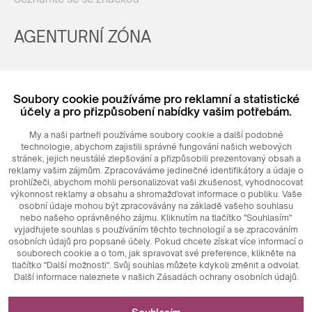
AGENTURNÍ ZÓNA
Registrovat
Soubory cookie používáme pro reklamní a statistické
Login
účely a pro přizpůsobení nabídky vašim potřebám.
My a naši partneři používáme soubory cookie a další podobné
technologie, abychom zajistili správné fungování našich webových
stránek, jejich neustálé zlepšování a přizpůsobili prezentovaný obsah a
reklamy vašim zájmům. Zpracováváme jedinečné identifikátory a údaje o
prohlížeči, abychom mohli personalizovat vaši zkušenost, vyhodnocovat
výkonnost reklamy a obsahu a shromažďovat informace o publiku. Vaše
osobní údaje mohou být zpracovávány na základě vašeho souhlasu
nebo našeho oprávněného zájmu. Kliknutím na tlačítko "Souhlasím"
© 2026
MAXIM
Ceramics Sp. z o. o.
vyjadřujete souhlas s používáním těchto technologií a se zpracováním
osobních údajů pro popsané účely. Pokud chcete získat více informací o
souborech cookie a o tom, jak spravovat své preference, klikněte na
tlačítko "Další možnosti". Svůj souhlas můžete kdykoli změnit a odvolat.
Další informace naleznete v našich Zásadách ochrany osobních údajů.
Nezbytné pro fungování webových stránek