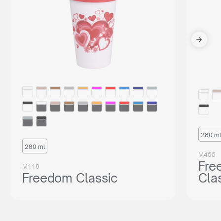
280 ml
280 ml
M455
Fre
M118
Freedom Classic
Cla