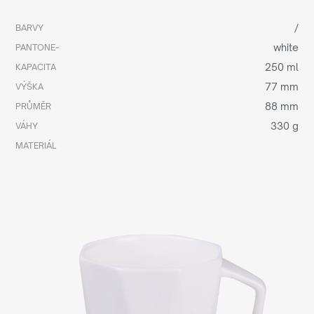
/
BARVY
white
PANTONE~
250 ml
KAPACITA
77 mm
VÝŠKA
88 mm
PRŮMĚR
330 g
VÁHY
MATERIÁL