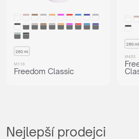
280 ml
280 ml
M455
Fre
M118
Freedom Classic
Cla
Nejlepší prodejci