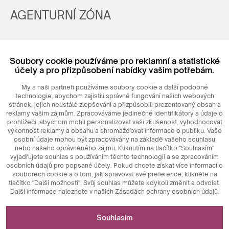
AGENTURNÍ ZÓNA
Registrovat
Soubory cookie používáme pro reklamní a statistické
Login
účely a pro přizpůsobení nabídky vašim potřebám.
My a naši partneři používáme soubory cookie a další podobné
technologie, abychom zajistili správné fungování našich webových
stránek, jejich neustálé zlepšování a přizpůsobili prezentovaný obsah a
reklamy vašim zájmům. Zpracováváme jedinečné identifikátory a údaje o
prohlížeči, abychom mohli personalizovat vaši zkušenost, vyhodnocovat
výkonnost reklamy a obsahu a shromažďovat informace o publiku. Vaše
osobní údaje mohou být zpracovávány na základě vašeho souhlasu
nebo našeho oprávněného zájmu. Kliknutím na tlačítko "Souhlasím"
© 2026
MAXIM
Ceramics Sp. z o. o.
vyjadřujete souhlas s používáním těchto technologií a se zpracováním
osobních údajů pro popsané účely. Pokud chcete získat více informací o
souborech cookie a o tom, jak spravovat své preference, klikněte na
tlačítko "Další možnosti". Svůj souhlas můžete kdykoli změnit a odvolat.
Další informace naleznete v našich Zásadách ochrany osobních údajů.
Nezbytné pro fungování webových stránek
Souhlasím