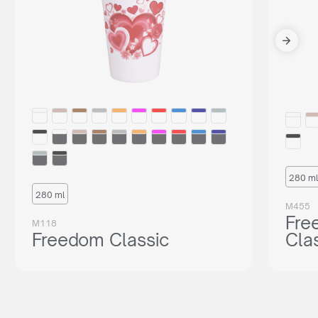
280 ml
280 ml
M455
Fre
M118
Freedom Classic
Cla