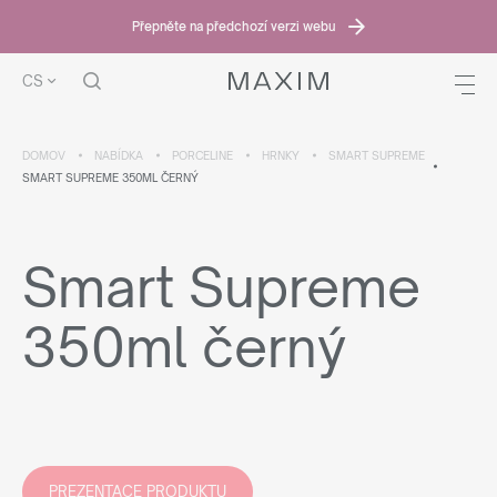
Přepněte na předchozí verzi webu
CS
DOMOV
NABÍDKA
PORCELINE
HRNKY
SMART SUPREME
SMART SUPREME 350ML ČERNÝ
Smart Supreme
350ml černý
PREZENTACE PRODUKTU