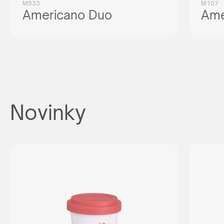
M533
M107
Americano Duo
Ame
Novinky